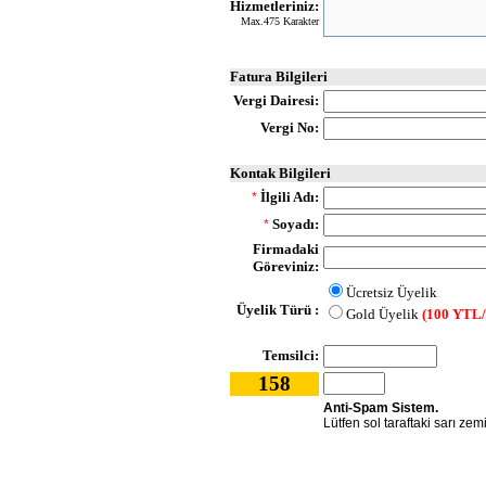
Hizmetleriniz:
Max.475 Karakter
Fatura Bilgileri
Vergi Dairesi:
Vergi No:
Kontak Bilgileri
İlgili Adı:
*
Soyadı:
*
Firmadaki
Göreviniz:
Ücretsiz Üyelik
Üyelik Türü :
Gold Üyelik
(100 YTL/
Temsilci:
158
Anti-Spam Sistem.
Lütfen sol taraftaki sarı zem