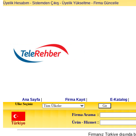
Üyelik Hesabım
-
Sistemden Çıkış
-
Üyelik Yükseltme
-
Firma Güncelle
Ana Sayfa
|
Firma Kayıt
|
E-Katalog
|
Ulke Seçiniz
Firma Arama
:
Ürün - Hizmet
:
Türkiye
Firmanız Türkiye dışında bi