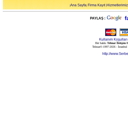
Ana Sayfa
Firma Kayıt
Hizmetlerimiz
|
|
|
PAYLAŞ :
Kullanım Koşulları
Her hakkı
Telmar İletişim H
Telmar©-1997-2026 - İstanbul
http://www.Serb