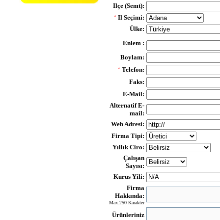
Ilçe (Semt):
Il Seçimi:
*
Ülke:
Enlem :
Boylam:
Telefon:
*
Faks:
E-Mail:
Alternatif E-
mail:
Web Adresi:
Firma Tipi:
Yıllık Ciro:
Çalışan
Sayısı:
Kurus Yili:
Firma
Hakkında:
Max.250 Karakter
Ürünleriniz