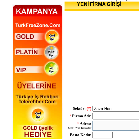
YENİ FİRMA GİRİŞİ
Sektör :
(*)
Firma Adı:
*
Adres:
*
Max. 250 Karakter
Posta Kodu: