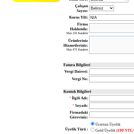
Çalışan
Sayısı:
Kurus Yili:
Firma
Hakkında:
Max.250 Karakter
Ürünleriniz
Hizmetleriniz:
Max.475 Karakter
Fatura Bilgileri
Vergi Dairesi:
Vergi No:
Kontak Bilgileri
İlgili Adı:
*
Soyadı:
*
Firmadaki
Göreviniz:
Ücretsiz Üyelik
Üyelik Türü :
Gold Üyelik
(100 YTL/