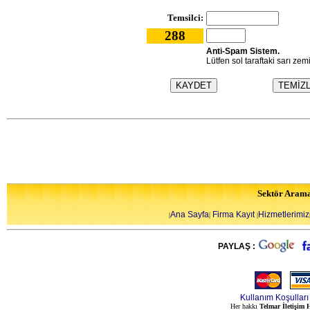
Temsilci:
288
Anti-Spam Sistem.
Lütfen sol taraftaki sarı zem
Sektör Aram
Ana Sayfa
Firma Kayıt
Hizmetlerimiz
|
|
|
PAYLAŞ :
Kullanım Koşulları
Her hakkı
Telmar İletişim H