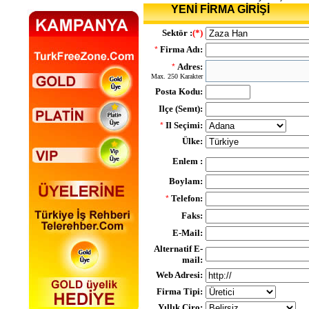
YENİ FİRMA GİRİŞİ
Sektör :
(*)
Firma Adı:
*
Adres:
*
Max. 250 Karakter
Posta Kodu:
Ilçe (Semt):
Il Seçimi:
*
Ülke:
Enlem :
Boylam:
Telefon:
*
Faks:
E-Mail:
Alternatif E-
mail:
Web Adresi:
Firma Tipi:
Yıllık Ciro: