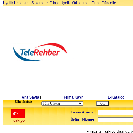
Üyelik Hesabım
-
Sistemden Çıkış
-
Üyelik Yükseltme
-
Firma Güncelle
Ana Sayfa
|
Firma Kayıt
|
E-Katalog
|
Ulke Seçiniz
Firma Arama
:
Ürün - Hizmet
:
Türkiye
Firmanız Türkiye dışında bi