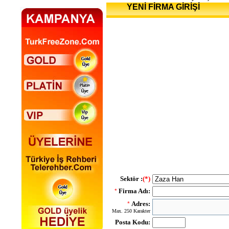
YENİ FİRMA GİRİŞİ
Sektör :
(*)
Firma Adı:
*
Adres:
*
Max. 250 Karakter
Posta Kodu: