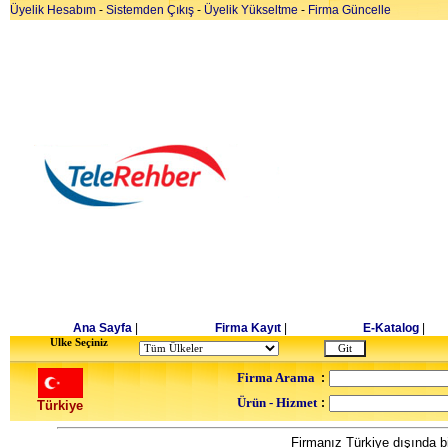
Üyelik Hesabım
-
Sistemden Çıkış
-
Üyelik Yükseltme
-
Firma Güncelle
Ana Sayfa
|
Firma Kayıt
|
E-Katalog
|
Ulke Seçiniz
Firma Arama
:
Ürün - Hizmet
:
Türkiye
Firmanız Türkiye dışında bi