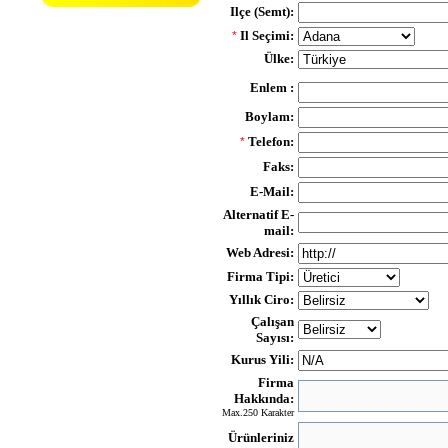
Ilçe (Semt):
Il Seçimi:
*
Ülke:
Enlem :
Boylam:
Telefon:
*
Faks:
E-Mail:
Alternatif E-
mail:
Web Adresi:
Firma Tipi:
Yıllık Ciro:
Çalışan
Sayısı:
Kurus Yili:
Firma
Hakkında:
Max.250 Karakter
Ürünleriniz