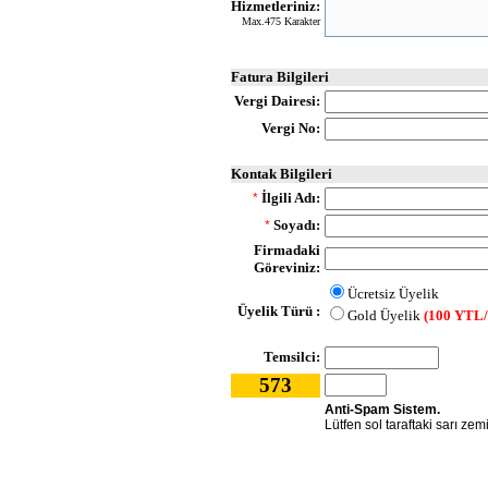
Hizmetleriniz:
Max.475 Karakter
Fatura Bilgileri
Vergi Dairesi:
Vergi No:
Kontak Bilgileri
İlgili Adı:
*
Soyadı:
*
Firmadaki
Göreviniz:
Ücretsiz Üyelik
Üyelik Türü :
Gold Üyelik
(100 YTL/
Temsilci:
573
Anti-Spam Sistem.
Lütfen sol taraftaki sarı zem