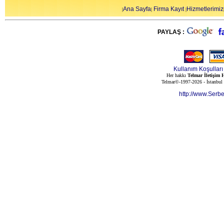
Ana Sayfa
Firma Kayıt
Hizmetlerimiz
|
|
|
PAYLAŞ :
Kullanım Koşulları
Her hakkı
Telmar İletişim H
Telmar©-1997-2026 - İstanbul
http://www.Serb