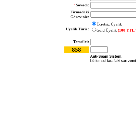
Soyadı:
*
Firmadaki
Göreviniz:
Ücretsiz Üyelik
Üyelik Türü :
Gold Üyelik
(100 YTL/
Temsilci:
858
Anti-Spam Sistem.
Lütfen sol taraftaki sarı zem