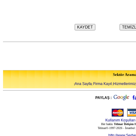
Sektör Aram
Ana Sayfa
Firma Kayıt
Hizmetlerimiz
|
|
|
PAYLAŞ :
Kullanım Koşulları
Her hakkı
Telmar İletişim H
Telmar©-1997-2026 - İstanbul
http://www.Serb