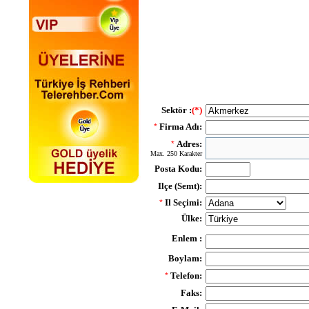
Sektör :
(*)
Firma Adı:
*
Adres:
*
Max. 250 Karakter
Posta Kodu:
Ilçe (Semt):
Il Seçimi:
*
Ülke:
Enlem :
Boylam:
Telefon:
*
Faks: