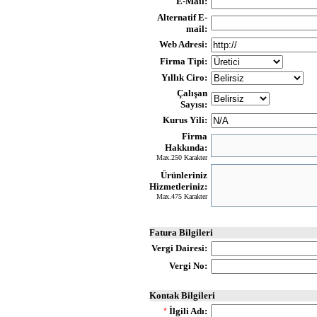
E-Mail:
Alternatif E-
mail:
Web Adresi:
Firma Tipi:
Yıllık Ciro:
Çalışan
Sayısı:
Kurus Yili:
Firma
Hakkında:
Max.250 Karakter
Ürünleriniz
Hizmetleriniz:
Max.475 Karakter
Fatura Bilgileri
Vergi Dairesi:
Vergi No:
Kontak Bilgileri
İlgili Adı:
*