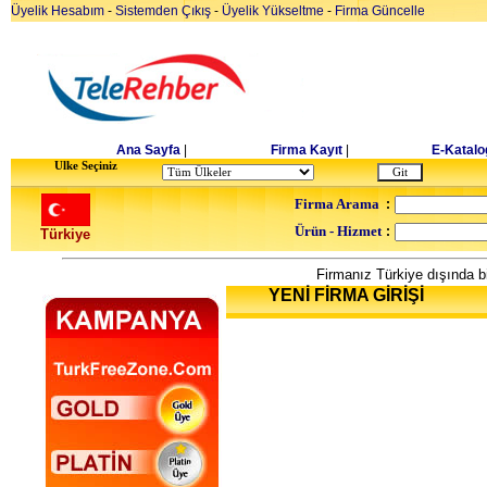
Üyelik Hesabım
-
Sistemden Çıkış
-
Üyelik Yükseltme
-
Firma Güncelle
Ana Sayfa
|
Firma Kayıt
|
E-Katalo
Ulke Seçiniz
Firma Arama
:
Ürün - Hizmet
:
Türkiye
Firmanız Türkiye dışında bi
YENİ FİRMA GİRİŞİ