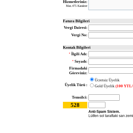
Hizmetleriniz:
Max.475 Karakter
Fatura Bilgileri
Vergi Dairesi:
Vergi No:
Kontak Bilgileri
İlgili Adı:
*
Soyadı:
*
Firmadaki
Göreviniz:
Ücretsiz Üyelik
Üyelik Türü :
Gold Üyelik
(100 YTL/
Temsilci:
528
Anti-Spam Sistem.
Lütfen sol taraftaki sarı zem