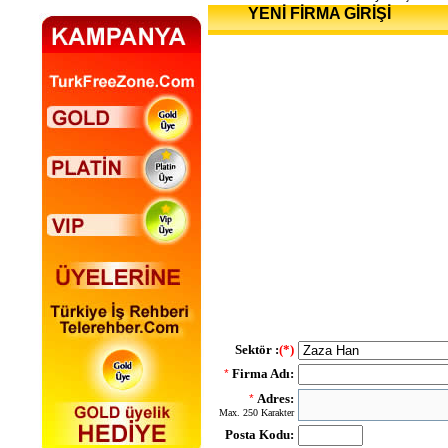
YENİ FİRMA GİRİŞİ
Sektör :
(*)
Firma Adı:
*
Adres:
*
Max. 250 Karakter
Posta Kodu: