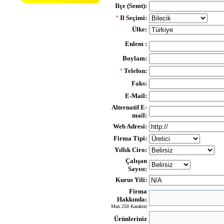
Ilçe (Semt):
Il Seçimi:
*
Ülke:
Enlem :
Boylam:
Telefon:
*
Faks:
E-Mail:
Alternatif E-
mail:
Web Adresi:
Firma Tipi:
Yıllık Ciro:
Çalışan
Sayısı:
Kurus Yili:
Firma
Hakkında:
Max.250 Karakter
Ürünleriniz