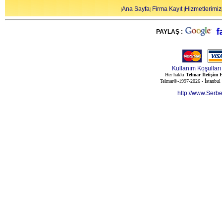
Ana Sayfa
Firma Kayıt
Hizmetlerimiz
|
|
|
PAYLAŞ :
Kullanım Koşulları
Her hakkı
Telmar İletişim H
Telmar©-1997-2026 - İstanbul
http://www.Serb