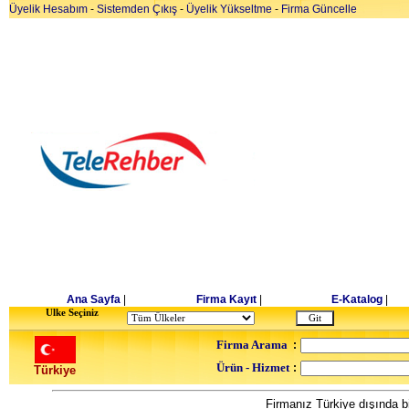
Üyelik Hesabım
-
Sistemden Çıkış
-
Üyelik Yükseltme
-
Firma Güncelle
Ana Sayfa
|
Firma Kayıt
|
E-Katalog
|
Ulke Seçiniz
Firma Arama
:
Ürün - Hizmet
:
Türkiye
Firmanız Türkiye dışında bi