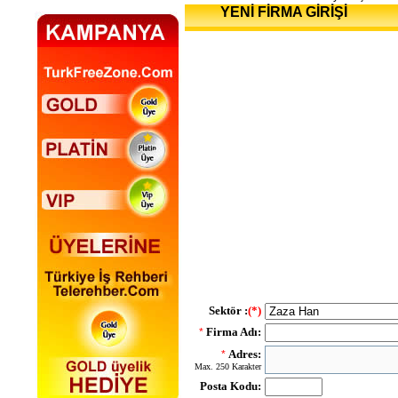
YENİ FİRMA GİRİŞİ
Sektör :
(*)
Firma Adı:
*
Adres:
*
Max. 250 Karakter
Posta Kodu: