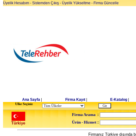
Üyelik Hesabım
-
Sistemden Çıkış
-
Üyelik Yükseltme
-
Firma Güncelle
Ana Sayfa
|
Firma Kayıt
|
E-Katalog
|
Ulke Seçiniz
Firma Arama
:
Ürün - Hizmet
:
Türkiye
Firmanız Türkiye dışında bi