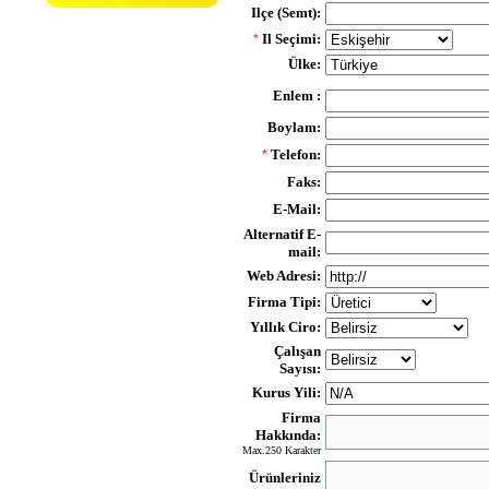
Ilçe (Semt):
Il Seçimi:
*
Ülke:
Enlem :
Boylam:
Telefon:
*
Faks:
E-Mail:
Alternatif E-
mail:
Web Adresi:
Firma Tipi:
Yıllık Ciro:
Çalışan
Sayısı:
Kurus Yili:
Firma
Hakkında:
Max.250 Karakter
Ürünleriniz