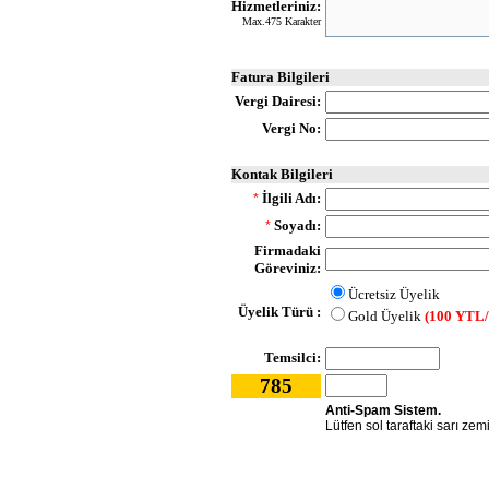
Hizmetleriniz:
Max.475 Karakter
Fatura Bilgileri
Vergi Dairesi:
Vergi No:
Kontak Bilgileri
İlgili Adı:
*
Soyadı:
*
Firmadaki
Göreviniz:
Ücretsiz Üyelik
Üyelik Türü :
Gold Üyelik
(100 YTL/
Temsilci:
785
Anti-Spam Sistem.
Lütfen sol taraftaki sarı zem