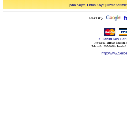
Ana Sayfa
Firma Kayıt
Hizmetlerimiz
|
|
|
PAYLAŞ :
Kullanım Koşulları
Her hakkı
Telmar İletişim H
Telmar©-1997-2026 - İstanbul
http://www.Serb