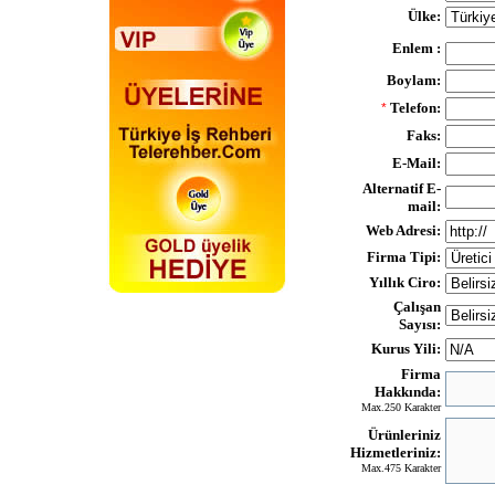
Ülke:
Enlem :
Boylam:
Telefon:
*
Faks:
E-Mail:
Alternatif E-
mail:
Web Adresi:
Firma Tipi:
Yıllık Ciro:
Çalışan
Sayısı:
Kurus Yili:
Firma
Hakkında:
Max.250 Karakter
Ürünleriniz
Hizmetleriniz:
Max.475 Karakter