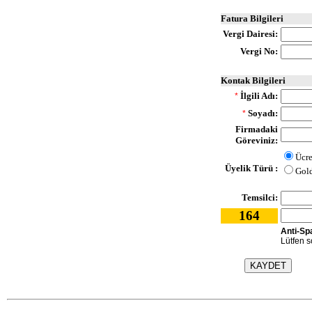
Fatura Bilgileri
Vergi Dairesi:
Vergi No:
Kontak Bilgileri
İlgili Adı:
*
Soyadı:
*
Firmadaki
Göreviniz:
Ücre
Üyelik Türü :
Gol
Temsilci:
164
Anti-Sp
Lütfen so