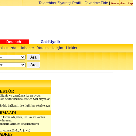
Telerehber Ziyaretçi Profili
|
Favorime Ekle
|
Anasayfam Yap
Deutsch
Gold Üyelik
akkımızda
-
Haberler
-
Yardım
-
İletişim
-
Linkler
SEKTÖR
diğiniz ve yaptığınız işe en uygun
arı sektör bazında listeler. Sizi arayanlar
törle bağlantılı ise ilgili her sektöre ayrı
İRMA ADI
ir. Firma adı,adres, tel, fax ve kontak
oldurunuz.
irmaların adresleri onaylanmaz ve
z yazınız.(Ltd., A.Ş. vb)
ADRES