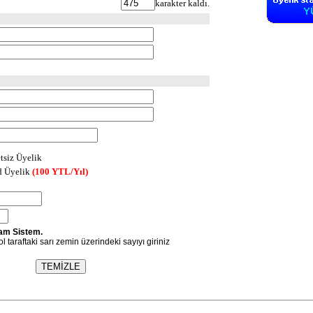
karakter kaldı.
tsiz Üyelik
d Üyelik
(100 YTL/Yıl)
am Sistem.
l taraftaki sarı zemin üzerindeki sayıyı giriniz