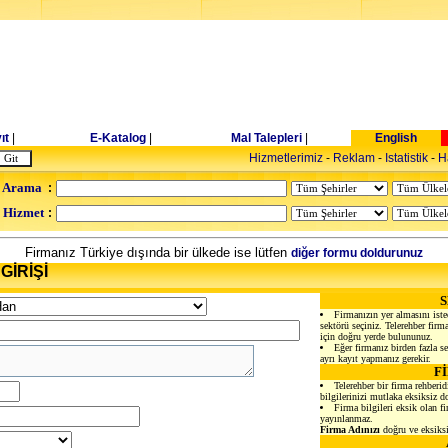
ıt
|
E-Katalog
|
Mal Talepleri
|
English
Hizmetlerimiz
-
Reklam
-
Istatistik
-
H
 Arama
:
- Hizmet
:
Firmanız Türkiye dışında bir ülkede ise lütfen
diğer formu doldurunuz
GİRİŞİ
Firmanızın yer almasını iste
sektörü seçiniz. Telerehber firmal
için doğru yerde bulununuz.
Eğer firmanız birden fazla sek
ayrı kayıt yapmanız gerekir.
F
Telerehber bir firma rehberid
bilgilerinizi mutlaka eksiksiz d
Firma bilgileri eksik olan f
yayınlanmaz.
Firma Adınızı
doğru ve eksiksi