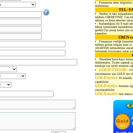
Firmanızın adres bilgilerini
doldurunuz.
TEL- F
Telefon ve faks numaralarını
telefonu GİRMEYİNİZ. Cep telef
edilmez ve firma adresleri yayı
Kullandığınız bir E-mail adr
Mesaj sisteminden faydalabilmen
gerekir.Üye mesaj formu size yen
kazandırır.
ÜRÜN v
Firmanızın verdiği hizmetler
bölüme girilen bilgiler ürün ve 
ANAHTAR kelimeleriniz olacakt
bulunmak istiyorsanız onları ya
Telerehber firma kayıt formu
doldurmanız, Ticaret yapmak içi
kuruluşa sizi tercih etmesini sağ
GOLD ÜYELİK :
Fir
yayınlanması için GOLD üye ol
GOLD üyeler
10 ürünlük e
yapabilirler.
GOLD üyeler
firmaları il
yayınlayabilirler.
GOLD üyeler
tüm arama ve