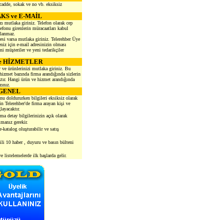
 cadde, sokak ve no vb. eksiksiz
AKS ve E-MAİL
zı mutlaka giriniz. Telefon olarak cep
onu girenlerin müracaatları kabul
nlanmaz.
esi varsa mutlaka giriniz. Telerehber Üye
iz için e-mail adresinizin olması
i müşteriler ve yeni tedarikçiler
e HİZMETLER
 ve ürünlerinizi mutlaka giriniz. Bu
hizmet bazında firma arandığında sizlerin
ır. Hangi ürün ve hizmet arandığında
zınız.
GENEL
nu doldururken bilgileri eksiksiz olarak
n Telerehber'de firma arayan kişi ve
layacaktır.
ma detay bilgilerinizin açık olarak
manız gerekir.
-katalog oluşturabilir ve satış
gili 10 haber , duyuru ve basın bülteni
 listelemelerde ilk başlarda gelir.