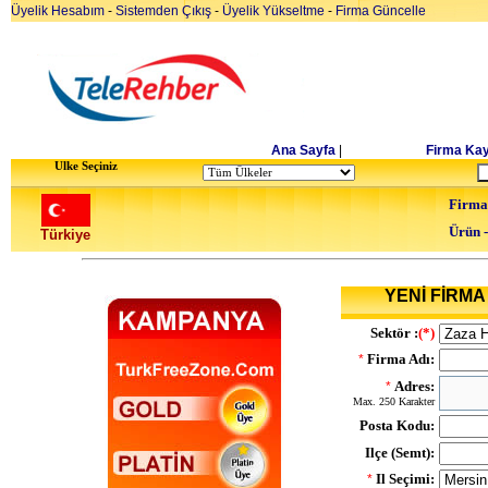
Üyelik Hesabım
-
Sistemden Çıkış
-
Üyelik Yükseltme
-
Firma Güncelle
Ana Sayfa
|
Firma Kay
Ulke Seçiniz
Firma
Ürün 
Türkiye
YENİ FİRMA 
Sektör :
(*)
Firma Adı:
*
Adres:
*
Max. 250 Karakter
Posta Kodu:
Ilçe (Semt):
Il Seçimi:
*