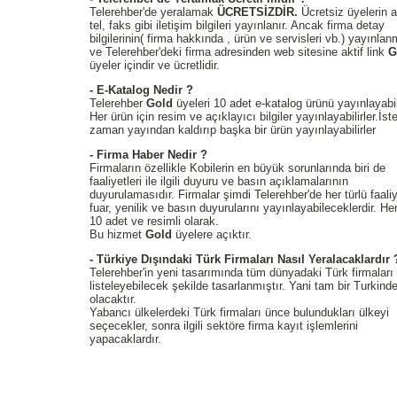
Telerehber'de yeralamak
ÜCRETSİZDİR.
Ücretsiz üyelerin a
tel, faks gibi iletişim bilgileri yayınlanır. Ancak firma detay
bilgilerinin( firma hakkında , ürün ve servisleri vb.) yayınla
ve Telerehber'deki firma adresinden web sitesine aktif link
G
üyeler içindir ve ücretlidir.
- E-Katalog Nedir ?
Telerehber
Gold
üyeleri 10 adet e-katalog ürünü yayınlayabil
Her ürün için resim ve açıklayıcı bilgiler yayınlayabilirler.İste
zaman yayından kaldırıp başka bir ürün yayınlayabilirler
- Firma Haber Nedir ?
Firmaların özellikle Kobilerin en büyük sorunlarında biri de
faaliyetleri ile ilgili duyuru ve basın açıklamalarının
duyurulamasıdır. Firmalar şimdi Telerehber'de her türlü faaliy
fuar, yenilik ve basın duyurularını yayınlayabileceklerdir. H
10 adet ve resimli olarak.
Bu hizmet
Gold
üyelere açıktır.
- Türkiye Dışındaki Türk Firmaları Nasıl Yeralacaklardır 
Telerehber'in yeni tasarımında tüm dünyadaki Türk firmaları
listeleyebilecek şekilde tasarlanmıştır. Yani tam bir Turkind
olacaktır.
Yabancı ülkelerdeki Türk firmaları ünce bulundukları ülkeyi
seçecekler, sonra ilgili sektöre firma kayıt işlemlerini
yapacaklardır.