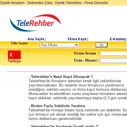
Üyelik Hesabım
-
Sistemden Çıkış
-
Üyelik Yükseltme
-
Firma Güncelle
Ana Sayfa
|
Firma Kayıt
|
E-Katalog
Ulke Seçiniz
Firma Arama
:
Ürün - Hizmet
:
Türkiye
- Telerehber'e Nasıl Kayıt Olunacak ?
Telerehber'de firmaların adresleri kendi ilgili sektörlerinde
yayınlanmaktadır. Bu nedenle önce firmanızın yeralmasını
istediğiniz sektörü seçiniz ve firma kayıt formunu doldurunu
Müracaatlar incelendikten sonra onaylanan firmaların adresle
kayıt oldukları sektörde yayınlanmaya başlar.(2-3 gün içinde
- Birden Fazla Sektörde Yeralma
Telerehebr'de firmalar birden fazla sektörde yer alabilirler. B
için firmanın yer almak istediği her sektör için ayrı müracaat
formu doldurması gerekmektedir.
- Telerehber'de Yeralmak Ücretli midir ?