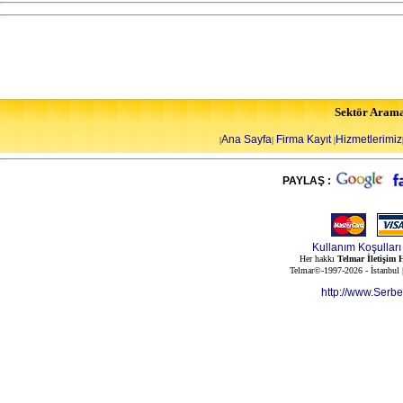
Sektör Aram
Ana Sayfa
Firma Kayıt
Hizmetlerimiz
|
|
|
PAYLAŞ :
Kullanım Koşulları
Her hakkı
Telmar İletişim H
Telmar©-1997-2026 - İstanbul
http://www.Serb