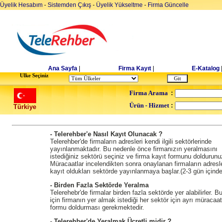
Üyelik Hesabım
-
Sistemden Çıkış
-
Üyelik Yükseltme
-
Firma Güncelle
Ana Sayfa
|
Firma Kayıt
|
E-Katalog
Ulke Seçiniz
Firma Arama
:
Ürün - Hizmet
:
Türkiye
- Telerehber'e Nasıl Kayıt Olunacak ?
Telerehber'de firmaların adresleri kendi ilgili sektörlerinde
yayınlanmaktadır. Bu nedenle önce firmanızın yeralmasını
istediğiniz sektörü seçiniz ve firma kayıt formunu doldurunu
Müracaatlar incelendikten sonra onaylanan firmaların adresle
kayıt oldukları sektörde yayınlanmaya başlar.(2-3 gün içinde
- Birden Fazla Sektörde Yeralma
Telerehebr'de firmalar birden fazla sektörde yer alabilirler. B
için firmanın yer almak istediği her sektör için ayrı müracaat
formu doldurması gerekmektedir.
- Telerehber'de Yeralmak Ücretli midir ?