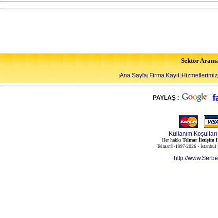
Sektör Aram
Ana Sayfa
Firma Kayıt
Hizmetlerimiz
|
|
|
PAYLAŞ :
Kullanım Koşulları
Her hakkı
Telmar İletişim H
Telmar©-1997-2026 - İstanbul
http://www.Serb