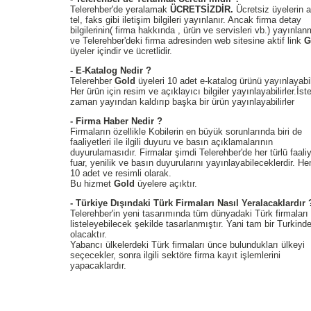
Telerehber'de yeralamak
ÜCRETSİZDİR.
Ücretsiz üyelerin a
tel, faks gibi iletişim bilgileri yayınlanır. Ancak firma detay
bilgilerinin( firma hakkında , ürün ve servisleri vb.) yayınla
ve Telerehber'deki firma adresinden web sitesine aktif link
G
üyeler içindir ve ücretlidir.
- E-Katalog Nedir ?
Telerehber
Gold
üyeleri 10 adet e-katalog ürünü yayınlayabil
Her ürün için resim ve açıklayıcı bilgiler yayınlayabilirler.İste
zaman yayından kaldırıp başka bir ürün yayınlayabilirler
- Firma Haber Nedir ?
Firmaların özellikle Kobilerin en büyük sorunlarında biri de
faaliyetleri ile ilgili duyuru ve basın açıklamalarının
duyurulamasıdır. Firmalar şimdi Telerehber'de her türlü faaliy
fuar, yenilik ve basın duyurularını yayınlayabileceklerdir. H
10 adet ve resimli olarak.
Bu hizmet
Gold
üyelere açıktır.
- Türkiye Dışındaki Türk Firmaları Nasıl Yeralacaklardır 
Telerehber'in yeni tasarımında tüm dünyadaki Türk firmaları
listeleyebilecek şekilde tasarlanmıştır. Yani tam bir Turkind
olacaktır.
Yabancı ülkelerdeki Türk firmaları ünce bulundukları ülkeyi
seçecekler, sonra ilgili sektöre firma kayıt işlemlerini
yapacaklardır.