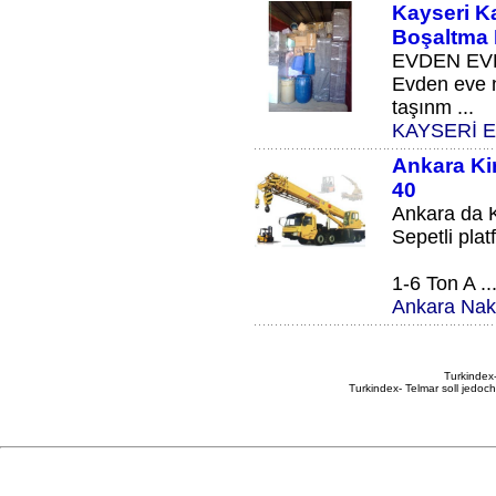
Kayseri K
Boşaltma 
EVDEN EVE 
Evden eve n
taşınm ...
KAYSERİ 
Ankara Kir
40
Ankara da Ki
Sepetli plat
1-6 Ton A ..
Ankara Nakli
Turkindex-
Turkindex- Telmar soll jedoc