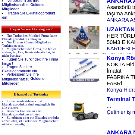
ANKARA 
Verbessern Sie Ihre
Mitgliedschaft zu
Goldene
Asansörlü t
Mitglieder
.
taşıma Anka
Tragen Sie E-Katalogprodukt
ein
ANKARA A
UZAKTAN
Tragen Sie wie Ekatalog ein ?
HER TÜRL
Nur Turkindex Mitglied Firma kann
Ekatalogprodukte eintragen.
50M3 E KA
Nur Firmen können Mitglied zu
Turkindex sein.
KARDESLE
Mitgliedschaft der Firma, die fehlen
addres, tel, Fax, Kontaktdetails hat, ist
nicht bestätigt
Konya Röm
Fügen Sie Turkindex Ihre Firma
hinzu !
NOKTA Hidr
Tragen Sie Ihre
İmalat
Ekatalogprodukte ein
Verbessern Sie Ihre
FABRiKA T
Goldene
Mitgliedschaft zu
FABRi ...
.
Mitglieder
Konya Hidro
E-handel auf Turkindex
Terminal 
Firmenkontaktdetails und
Ekatalogprodukte sind zugänglich für
...
alle visitors.
Çetinler iş
Besucher können zu allen
Ekatalogprodukten erbitten.
Zu erbitten oder ein Ekatalogprodukt
anzubieten, ist Turkindex Mitgliedschaft
nicht notwendig.
ANKARA 