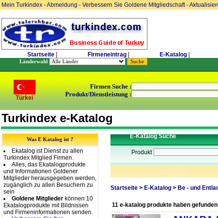
Mein Turkindex
-
Abmeldung
-
Verbessern Sie Goldene Mitgliedschaft
-
Aktualisie
Startseite
|
Firmeneintrag
|
E-Katalog
|
Länderwahl
Firmen Suche :
Produkt/Dienstleistung :
Türkei
Turkindex e-Katalog
E-Katalog Suche
Was E Katalog ist ?
Ekatalog ist Dienst zu allen
Produkt
Turkindex Mitglied Firmen.
Alles, das Ekatalogprodukte
und Informationen Goldener
Mitglieder herausgegeben werden,
zugänglich zu allen Besuchern zu
Startseite
>
E-Katalog
>
Be - und Entla
sein
Goldene Mitglieder
können 10
11 e-katalog produkte haben gefunden
Ekatalogprodukte mit Bildnissen
und Firmeninformationen senden.