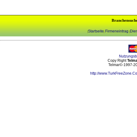
Branchensuch
Startseite
Firmeneintrag
Dien
|
|
|
Nutzungs
Copy Right
Telma
Telmar©-1997-202
http://www.TurkFreeZone.C