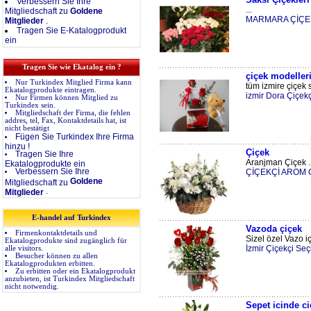
Verbessern Sie Ihre
...
Mitgliedschaft zu
Goldene
MARMARA ÇİÇE
Mitglieder
.
Tragen Sie E-Katalogprodukt
ein
Tragen Sie wie Ekatalog ein ?
çiçek modeller
Nur Turkindex Mitglied Firma kann
tüm izmire çiçek s
Ekatalogprodukte eintragen.
izmir Dora Çiçekç
Nur Firmen können Mitglied zu
Turkindex sein.
Mitgliedschaft der Firma, die fehlen
addres, tel, Fax, Kontaktdetails hat, ist
nicht bestätigt
Fügen Sie Turkindex Ihre Firma
hinzu !
Çiçek
Tragen Sie Ihre
Aranjman Çiçek ..
Ekatalogprodukte ein
Verbessern Sie Ihre
ÇİÇEKÇİ AROM 
Goldene
Mitgliedschaft zu
.
Mitglieder
E-handel auf Turkindex
Vazoda çiçek
Firmenkontaktdetails und
Sizel özel Vazo iç
Ekatalogprodukte sind zugänglich für
İzmir Çiçekçi Seç
alle visitors.
Besucher können zu allen
Ekatalogprodukten erbitten.
Zu erbitten oder ein Ekatalogprodukt
anzubieten, ist Turkindex Mitgliedschaft
nicht notwendig.
Sepet icinde ci