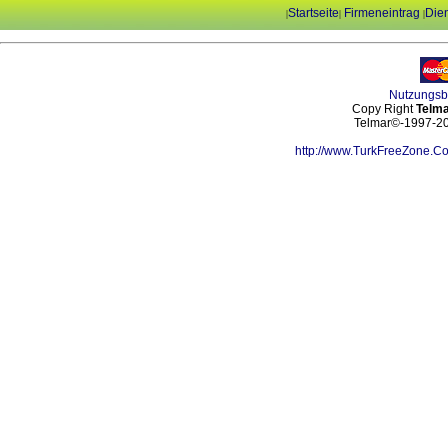
Startseite
Firmeneintrag
Dien
|
|
|
Nutzungs
Copy Right
Telma
Telmar©-1997-202
http://www.TurkFreeZone.C