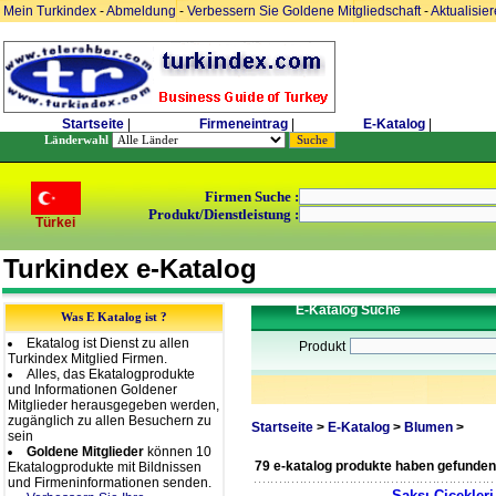
Mein Turkindex
-
Abmeldung
-
Verbessern Sie Goldene Mitgliedschaft
-
Aktualisie
Startseite
|
Firmeneintrag
|
E-Katalog
|
Länderwahl
Firmen Suche :
Produkt/Dienstleistung :
Türkei
Turkindex e-Katalog
E-Katalog Suche
Was E Katalog ist ?
Ekatalog ist Dienst zu allen
Produkt
Turkindex Mitglied Firmen.
Alles, das Ekatalogprodukte
und Informationen Goldener
Mitglieder herausgegeben werden,
zugänglich zu allen Besuchern zu
Startseite
>
E-Katalog
>
Blumen
>
sein
Goldene Mitglieder
können 10
79 e-katalog produkte haben gefunden
Ekatalogprodukte mit Bildnissen
und Firmeninformationen senden.
Saksı Çiçekleri