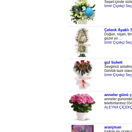
Sepet içinde sizl
İzmir Çiçekçi Seç
Çelenk Ayaklı 
Düğün, nişan, tör
güzel yo ...
İzmir Çiçekçi Seç
gul buketi
Sevginizi anlatma
Günlük taze olarak
İzmir Çiçekçi Seç
anneler günü çi
anneler gününde a
telefonlarımız 034
ALEYNA ÇİÇEKÇ
aranjman
halkalı da çiçekçi