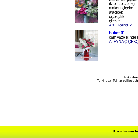
ikitellide çiçekçi
atakent çiçekçi
atacicek
çiçekçilik
çiçekçi ...
Ata Çiçekçilik
buket 01
cam vazo içinde b
ALEYNA ÇİÇEKÇ
Turkindex-
Turkindex- Telmar soll jedoc
Branchensuch