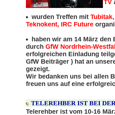
TV
a
wurden Treffen mit
Tubitak,
Teknokent, IRC Future
organi
haben wir am 14 März den B
durch
GfW Nordrhein-Westfa
erfolgreichen Einladung teil
GfW Beiträger ) hat an unser
gezeigt.
Wir bedanken uns bei allen B
freuen uns auf eine erfolgre
TELEREHBER IST BEI DER
Telerehber ist vom 10-16 Mär