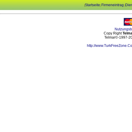
Startseite
Firmeneintrag
Dien
|
|
|
Nutzungs
Copy Right
Telma
Telmar©-1997-202
http://www.TurkFreeZone.C