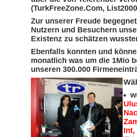
(TurkFreeZone.Com, List2000
Zur unserer Freude begegnete
Nutzern und Besuchern unsere
Existenz zu schätzen wusste
Ebenfalls konnten und könne
monatlich was um die 1Mio 
unseren 300.000 Firmeneinträg
Wäh
w
Ulu
Nac
Zam
Int