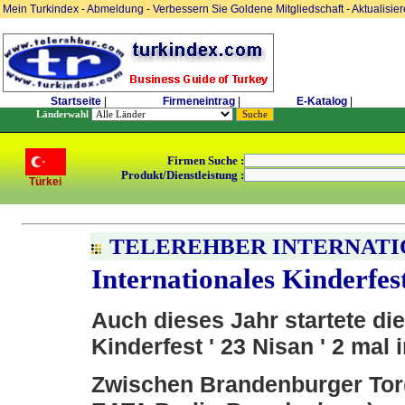
Mein Turkindex
-
Abmeldung
-
Verbessern Sie Goldene Mitgliedschaft
-
Aktualisie
Startseite
|
Firmeneintrag
|
E-Katalog
|
Länderwahl
Firmen Suche :
Produkt/Dienstleistung :
Türkei
TELEREHBER INTERNATIO
Internationales Kinderfes
Auch dieses Jahr startete die
Kinderfest ' 23 Nisan ' 2 mal i
Zwischen Brandenburger Tor(