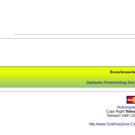
Branchensuch
Startseite
Firmeneintrag
Dien
|
|
|
Nutzungs
Copy Right
Telma
Telmar©-1997-202
http://www.TurkFreeZone.C