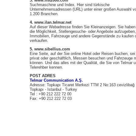
3. www.list2000.com
Suchmaschine und Index. Hier sind türkische
Unternehmensadressen (URL) unter einer großen Auswahl v
1.200 Branchen.
4. www.ilan.telmar.net
Auf dieser Webadresse finden Sie Kleinanzeigen. Sie haben 
die Möglichkeit, Stellengesuche- oder Angebote aufzugeben,
Immobilien, Fahrzeuge und andere Gegenstände zu kaufen 
verkaufen.
5. www.sibellius.com
Eine Seite, auf der Sie online Hotel oder Reisen buchen, sei
privat oder geschäftlich, Messen besuchen und Fahrzeuge 
können. Und das alles mit der Qualität, die Sie von Telmar 
Telerehber kennen.
POST ADRES
Telmar Communication A.Ş.
Adresse: Topkapı Ticaret Merkezi TTM 2 No:163 cevizlibağ
Topkapı - Istanbul - Turkey
Tel : +90 212 222 72 00
Fax: +90 212 222 72 03