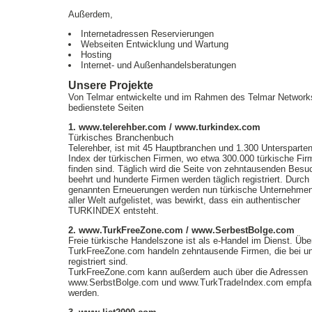
Außerdem,
Internetadressen Reservierungen
Webseiten Entwicklung und Wartung
Hosting
Internet- und Außenhandelsberatungen
Unsere Projekte
Von Telmar entwickelte und im Rahmen des Telmar Network
bedienstete Seiten
1. www.telerehber.com / www.turkindex.com
Türkisches Branchenbuch
Telerehber, ist mit 45 Hauptbranchen und 1.300 Untersparten
Index der türkischen Firmen, wo etwa 300.000 türkische Fir
finden sind. Täglich wird die Seite von zehntausenden Besu
beehrt und hunderte Firmen werden täglich registriert. Durch 
genannten Erneuerungen werden nun türkische Unternehme
aller Welt aufgelistet, was bewirkt, dass ein authentischer
TURKINDEX entsteht.
2. www.TurkFreeZone.com / www.SerbestBolge.com
Freie türkische Handelszone ist als e-Handel im Dienst. Übe
TurkFreeZone.com handeln zehntausende Firmen, die bei u
registriert sind.
TurkFreeZone.com kann außerdem auch über die Adressen
www.SerbstBolge.com und www.TurkTradeIndex.com empf
werden.