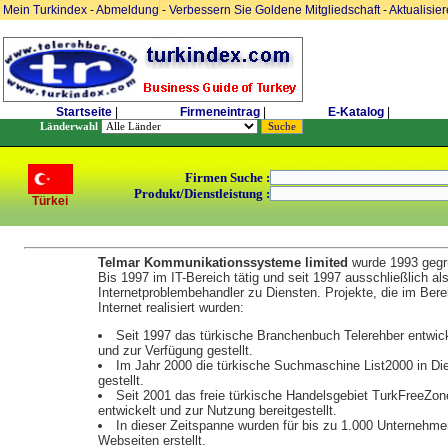
Mein Turkindex
-
Abmeldung
-
Verbessern Sie Goldene Mitgliedschaft
-
Aktualisie
Startseite
|
Firmeneintrag
|
E-Katalog
|
Länderwahl
Firmen Suche :
Produkt/Dienstleistung :
Türkei
Telmar Kommunikationssysteme limited
wurde 1993 gegr
Bis 1997 im IT-Bereich tätig und seit 1997 ausschließlich al
Internetproblembehandler zu Diensten. Projekte, die im Bere
Internet realisiert wurden:
Seit 1997 das türkische Branchenbuch Telerehber entwick
und zur Verfügung gestellt.
Im Jahr 2000 die türkische Suchmaschine List2000 in Di
gestellt.
Seit 2001 das freie türkische Handelsgebiet TurkFreeZon
entwickelt und zur Nutzung bereitgestellt.
In dieser Zeitspanne wurden für bis zu 1.000 Unternehme
Webseiten erstellt.