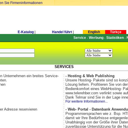
ren Sie Firmeninformationen
E-Katalog
|
Handel führt
|
English
Türkçe
Service
Werbung
Statistiken
-
-
-
SERVICES
en Unternehmen ein breites Service-
:
- Hosting & Web Publishing
:
eten.
Unsere Hosting- Pakete sind so konzi
:
chen
Lösung liefern. Profitieren Sie von d
:
Bedienkomfort eines WebHosting- Pake
:
www.telerehber.com verlinkt sowie au
:
Dank Telmar sind Sie in der Lage inn
:
Für weitere Informationen...
:
:
er Adresse reservieren
- Web- Portal - Datenbank Anwend
:
Programmiersprachen wie z. Bsp. HT
:
damit wir Ihre Bedürfnisse entgegenle
:
Unabhängig von der Größe ihrer Datenb
:
zuverlässige Unterstützung für die 
: