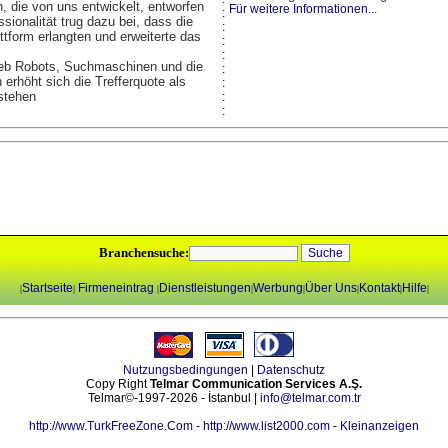
, die von uns entwickelt, entworfen
Für weitere Informationen...
:
sionalität trug dazu bei, dass die
:
ttform erlangten und erweiterte das
:
:
 Web Robots, Suchmaschinen und die
:
erhöht sich die Trefferquote als
:
 stehen
:
:
Branchensuche:
Startseite
Firmeneintrag
Dienstleistungen
Werbung
Über Uns
Kontakt
Hilfe
|
|
|
|
|
|
|
|
Nutzungsbedingungen
|
Datenschutz
Copy Right
Telmar Communication Services A.Ş.
Telmar©-1997-2026 - İstanbul |
info@telmar.com.tr
http://www.TurkFreeZone.Com
-
http://www.list2000.com
-
Kleinanzeigen