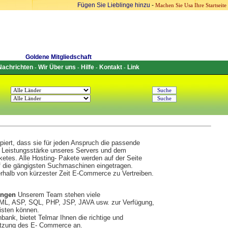
Fügen Sie Lieblinge hinzu
-
Machen Sie Usa Ihre Startseite
Goldene Mitgliedschaft
Nachrichten
Wir Über uns
Hilfe
Kontakt
Link
-
-
-
-
piert, dass sie für jeden Anspruch die passende
er Leistungsstärke unseres Servers und dem
tes. Alle Hosting- Pakete werden auf der Seite
f die gängigsten Suchmaschinen eingetragen.
erhalb von kürzester Zeit E-Commerce zu Vertreiben.
ungen
Unserem Team stehen viele
ML, ASP, SQL, PHP, JSP, JAVA usw. zur Verfügung,
isten können.
ank, bietet Telmar Ihnen die richtige und
Nutzung des E- Commerce an.