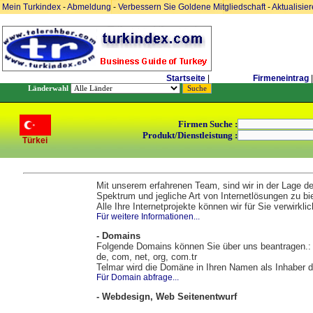
Mein Turkindex
-
Abmeldung
-
Verbessern Sie Goldene Mitgliedschaft
-
Aktualisie
Startseite
|
Firmeneintrag
|
Länderwahl
Firmen Suche :
Produkt/Dienstleistung :
Türkei
Mit unserem erfahrenen Team, sind wir in der Lage d
Spektrum und jegliche Art von Internetlösungen zu bi
Alle Ihre Internetprojekte können wir für Sie verwirkli
Für weitere Informationen...
- Domains
Folgende Domains können Sie über uns beantragen.:
de, com, net, org, com.tr
Telmar wird die Domäne in Ihren Namen als Inhaber d
Für Domain abfrage...
- Webdesign, Web Seitenentwurf