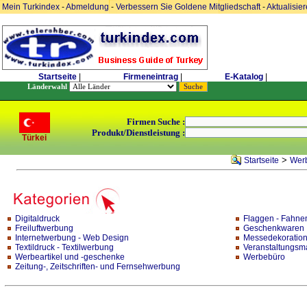
Mein Turkindex
-
Abmeldung
-
Verbessern Sie Goldene Mitgliedschaft
-
Aktualisie
Startseite
|
Firmeneintrag
|
E-Katalog
|
Länderwahl
Firmen Suche :
Produkt/Dienstleistung :
Türkei
>
Startseite
Werb
Digitaldruck
Flaggen - Fahne
Freiluftwerbung
Geschenkwaren
Internetwerbung - Web Design
Messedekoratio
Textildruck - Textilwerbung
Veranstaltungsm
Werbeartikel und -geschenke
Werbebüro
Zeitung-, Zeitschriften- und Fernsehwerbung