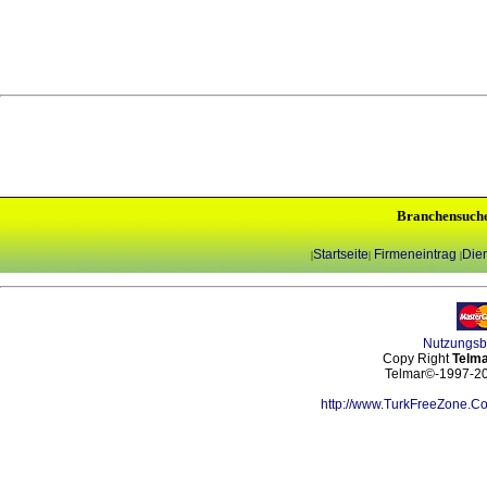
Branchensuch
Startseite
Firmeneintrag
Dien
|
|
|
Nutzungs
Copy Right
Telma
Telmar©-1997-202
http://www.TurkFreeZone.C