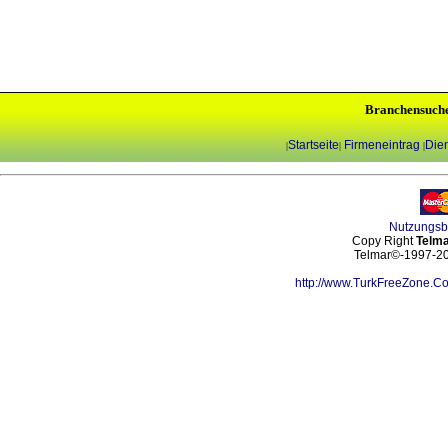
Branchensuch
Startseite
Firmeneintrag
Dien
|
|
|
Nutzungs
Copy Right
Telma
Telmar©-1997-202
http://www.TurkFreeZone.C