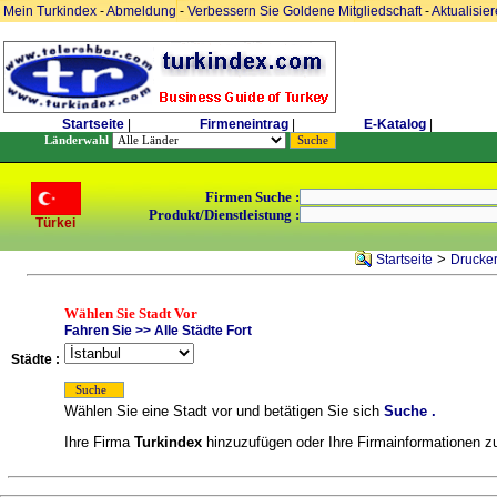
Mein Turkindex
-
Abmeldung
-
Verbessern Sie Goldene Mitgliedschaft
-
Aktualisie
Startseite
|
Firmeneintrag
|
E-Katalog
|
Länderwahl
Firmen Suche :
Produkt/Dienstleistung :
Türkei
>
Startseite
Drucker
Wählen Sie Stadt Vor
Fahren Sie >> Alle Städte Fort
Städte :
Wählen Sie eine Stadt vor und betätigen Sie sich
Suche .
Ihre Firma
Turkindex
hinzuzufügen oder Ihre Firmainformationen zu