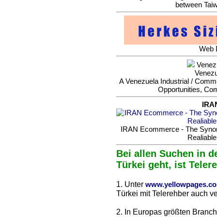
between Taiw
Web D
Venezu
Venezu
A Venezuela Industrial / Commer
Opportunities, Co
IRA
IRAN Ecommerce - The Synonym
Realiable
Bei allen Suchen in d
Türkei geht, ist Teler
1. Unter
www.yellowpages.c
Türkei mit Telerehber auch ve
2. In Europas größten Branc