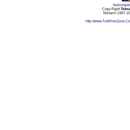
Nutzungs
Copy Right
Telma
Telmar©-1997-202
http://www.TurkFreeZone.C