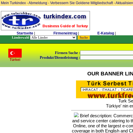
Mein Turkindex
-
Abmeldung
-
Verbessern Sie Goldene Mitgliedschaft
-
Aktualisie
Startseite
|
Firmeneintrag
|
E-Katalog
|
Länderwahl
Firmen Suche :
Produkt/Dienstleistung :
Türkei
OUR BANNER LI
Turk Se
Türkiye' nin e
Brief description: Commerce 
and service center catering to
Online, one of the largest e-c
coverage in both English and Ch