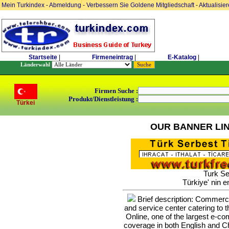
Mein Turkindex
-
Abmeldung
-
Verbessern Sie Goldene Mitgliedschaft
-
Aktualisie
Startseite
|
Firmeneintrag
|
E-Katalog
|
Länderwahl
Firmen Suche :
Produkt/Dienstleistung :
Türkei
OUR BANNER LI
Turk Se
Türkiye' nin e
Brief description: Commerce 
and service center catering to
Online, one of the largest e-c
coverage in both English and Ch