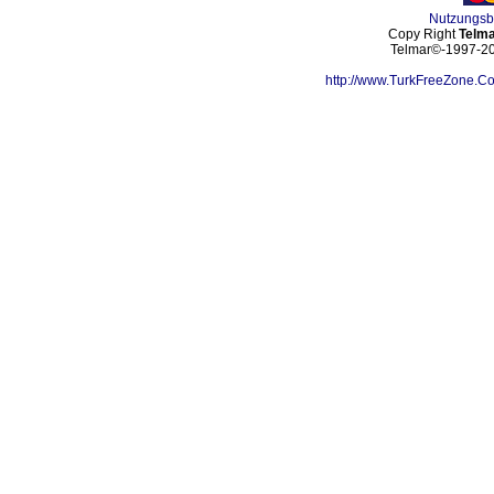
Nutzungs
Copy Right
Telma
Telmar©-1997-202
http://www.TurkFreeZone.C