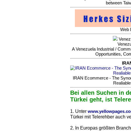
between Taiw
Web D
Venezu
Venezu
A Venezuela Industrial / Commer
Opportunities, Co
IRA
IRAN Ecommerce - The Synonym
Realiable
Bei allen Suchen in d
Türkei geht, ist Teler
1. Unter
www.yellowpages.c
Türkei mit Telerehber auch ve
2. In Europas größten Branc