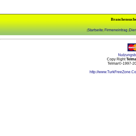
Branchensuch
Startseite
Firmeneintrag
Dien
|
|
|
Nutzungs
Copy Right
Telma
Telmar©-1997-202
http://www.TurkFreeZone.C