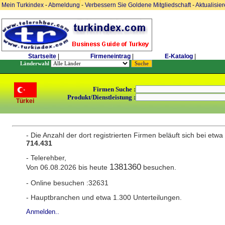
Mein Turkindex
-
Abmeldung
-
Verbessern Sie Goldene Mitgliedschaft
-
Aktualisie
Startseite
|
Firmeneintrag
|
E-Katalog
|
Länderwahl
Firmen Suche :
Produkt/Dienstleistung :
Türkei
- Die Anzahl der dort registrierten Firmen beläuft sich bei etwa
714.431
- Telerehber,
1381360
Von 06.08.2026 bis heute
besuchen.
- Online besuchen :32631
- Hauptbranchen und etwa 1.300 Unterteilungen.
Anmelden..