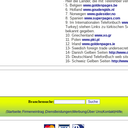
:
Hier die Länder, die mit Telerehber v
:
5. Belgien
www.goldenpages.be
6. Holland
www.goudengids.nl
7. Norwegen
www.gulesider.no
8. Spanien
www.superpages.com
9. Im Internationalen Telefonbuch
www
Turkey) stehen Links zu türkischen S
bekannt gegeben.
10. Griechenland
www.xo.gr
11. Polen
www.pkt.pl
12. Irland
www.goldenpages.ie
13- Swedish foreign trade undersecret
14- Danish Gelben Seiten
http://www.
15- Deutschland TelefonBuch web si
16- Schweiz Gelben Seiten
http://www
Branchensuche:
Startseite
Firmeneintrag
Dienstleistungen
Werbung
Über Uns
Kontakt
Hilfe
|
|
|
|
|
|
|
|