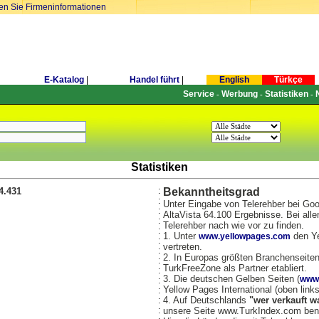
ren Sie Firmeninformationen
E-Katalog
|
Handel führt
|
English
Türkçe
Service
Werbung
Statistiken
-
-
-
Statistiken
4.431
:
Bekanntheitsgrad
:
Unter Eingabe von Telerehber bei Goo
:
AltaVista 64.100 Ergebnisse. Bei alle
:
Telerehber nach wie vor zu finden.
:
1. Unter
den Ye
www.yellowpages.com
:
vertreten.
:
2. In Europas größten Branchenseite
:
TurkFreeZone als Partner etabliert.
:
3. Die deutschen Gelben Seiten (
www.
:
Yellow Pages International (oben links
:
4. Auf Deutschlands
"wer verkauft w
:
:
unsere Seite www.TurkIndex.com ben