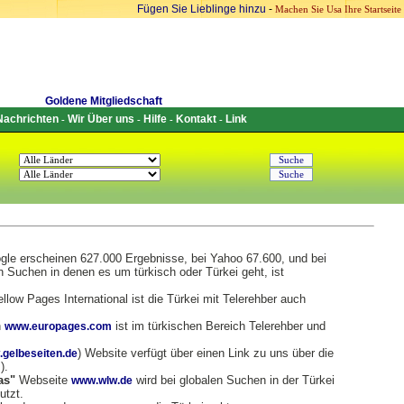
Fügen Sie Lieblinge hinzu
-
Machen Sie Usa Ihre Startseite
Goldene Mitgliedschaft
Nachrichten
Wir Über uns
Hilfe
Kontakt
Link
-
-
-
-
gle erscheinen 627.000 Ergebnisse, bei Yahoo 67.600, und bei
n Suchen in denen es um türkisch oder Türkei geht, ist
llow Pages International ist die Türkei mit Telerehber auch
n
ist im türkischen Bereich Telerehber und
www.europages.com
) Website verfügt über einen Link zu uns über die
gelbeseiten.de
).
as"
Webseite
wird bei globalen Suchen in der Türkei
www.wlw.de
utzt.