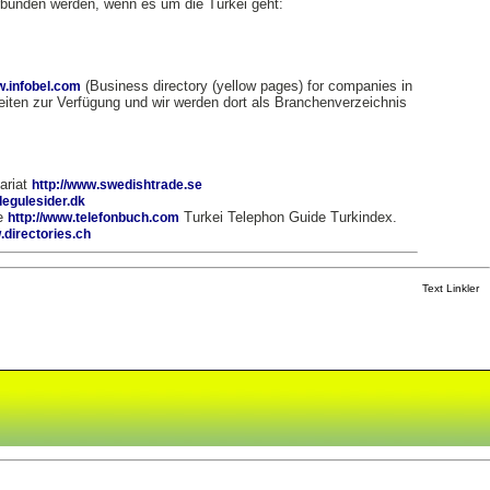
erbunden werden, wenn es um die Türkei geht:
(Business directory (yellow pages) for companies in
.infobel.com
eiten zur Verfügung und wir werden dort als Branchenverzeichnis
ariat
http://www.swedishtrade.se
degulesider.dk
te
Turkei Telephon Guide Turkindex.
http://www.telefonbuch.com
.directories.ch
Text Linkler