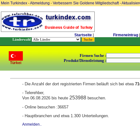
Mein Turkindex
-
Abmeldung
-
Verbessern Sie Goldene Mitgliedschaft
-
Aktualisie
Startseite
|
Firmeneintrag
|
Länderwahl
Firmen Suche :
Produkt/Dienstleistung :
Türkei
- Die Anzahl der dort registrierten Firmen beläuft sich bei etwa
71
- Telerehber,
253988
Von 06.08.2026 bis heute
besuchen.
- Online besuchen :36657
- Hauptbranchen und etwa 1.300 Unterteilungen.
Anmelden..