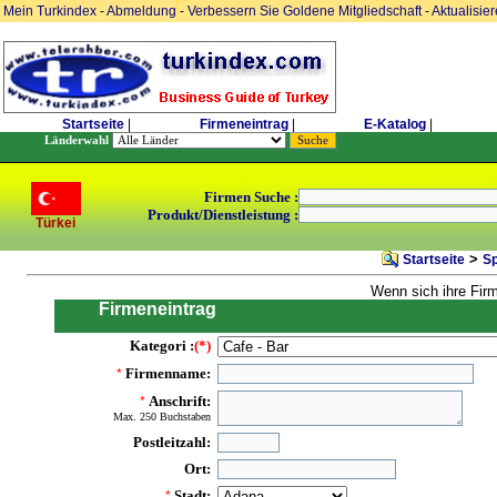
Mein Turkindex
-
Abmeldung
-
Verbessern Sie Goldene Mitgliedschaft
-
Aktualisie
Startseite
|
Firmeneintrag
|
E-Katalog
|
Länderwahl
Firmen Suche :
Produkt/Dienstleistung :
Türkei
>
Startseite
Sp
Wenn sich ihre Fir
Firmeneintrag
Kategori :
(*)
Firmenname:
*
Anschrift:
*
Max. 250 Buchstaben
Postleitzahl:
Ort:
Stadt:
*