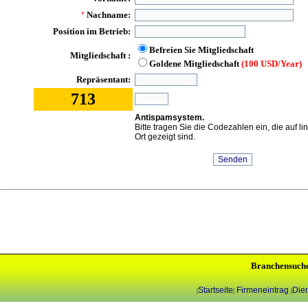
Nachname:
*
Position im Betrieb:
Befreien Sie Mitgliedschaft
Mitgliedschaft :
Goldene Mitgliedschaft
(100 USD/Year)
Repräsentant:
713
Antispamsystem.
Bitte tragen Sie die Codezahlen ein, die auf l
Ort gezeigt sind.
Branchensuch
Startseite
Firmeneintrag
Dien
|
|
|