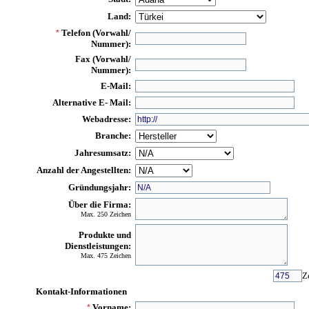
Land:
Telefon (Vorwahl/
*
Nummer):
Fax (Vorwahl/
Nummer):
E-Mail:
Alternative E- Mail:
Webadresse:
Branche:
Jahresumsatz:
Anzahl der Angestellten:
Gründungsjahr:
Über die Firma:
Max. 250 Zeichen
Produkte und
Dienstleistungen:
Max. 475 Zeichen
Z
Kontakt-Informationen
Vorname:
*