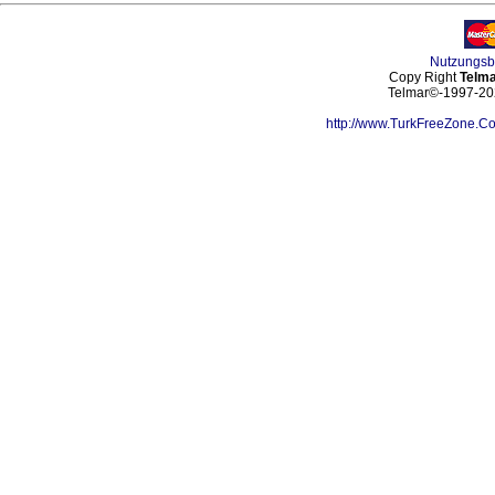
Nutzungs
Copy Right
Telma
Telmar©-1997-202
http://www.TurkFreeZone.C