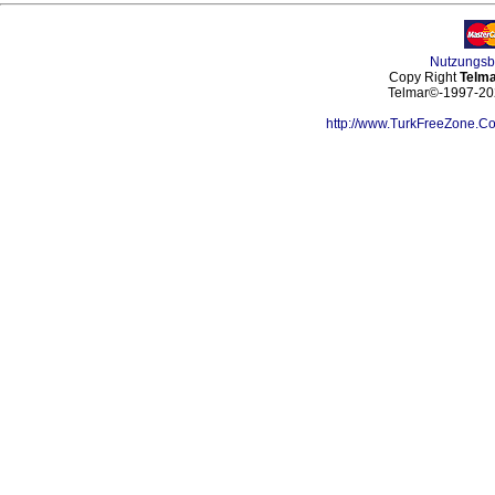
Nutzungs
Copy Right
Telma
Telmar©-1997-202
http://www.TurkFreeZone.C