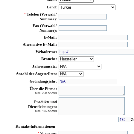
Land:
Telefon (Vorwahl/
*
Nummer):
Fax (Vorwahl/
Nummer):
E-Mail:
Alternative E- Mail:
Webadresse:
Branche:
Jahresumsatz:
Anzahl der Angestellten:
Gründungsjahr:
Über die Firma:
Max. 250 Zeichen
Produkte und
Dienstleistungen:
Max. 475 Zeichen
Z
Kontakt-Informationen
Vorname:
*