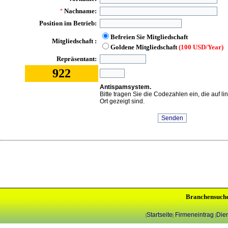
Nachname:
*
Position im Betrieb:
Befreien Sie Mitgliedschaft
Mitgliedschaft :
Goldene Mitgliedschaft
(100 USD/Year)
Repräsentant:
922
Antispamsystem.
Bitte tragen Sie die Codezahlen ein, die auf l
Ort gezeigt sind.
Branchensuch
Startseite
Firmeneintrag
Dien
|
|
|