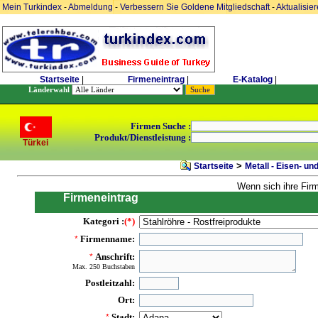
Mein Turkindex
-
Abmeldung
-
Verbessern Sie Goldene Mitgliedschaft
-
Aktualisie
Startseite
|
Firmeneintrag
|
E-Katalog
|
Länderwahl
Firmen Suche :
Produkt/Dienstleistung :
Türkei
>
Startseite
Metall - Eisen- un
Wenn sich ihre Fir
Firmeneintrag
Kategori :
(*)
Firmenname:
*
Anschrift:
*
Max. 250 Buchstaben
Postleitzahl:
Ort:
Stadt:
*