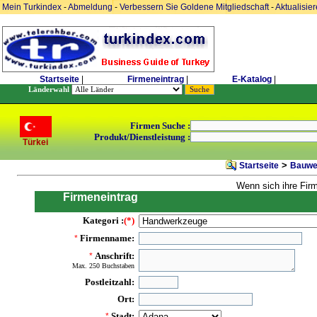
Mein Turkindex
-
Abmeldung
-
Verbessern Sie Goldene Mitgliedschaft
-
Aktualisie
Startseite
|
Firmeneintrag
|
E-Katalog
|
Länderwahl
Firmen Suche :
Produkt/Dienstleistung :
Türkei
>
Startseite
Bauwes
Wenn sich ihre Fir
Firmeneintrag
Kategori :
(*)
Firmenname:
*
Anschrift:
*
Max. 250 Buchstaben
Postleitzahl:
Ort:
Stadt:
*