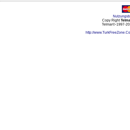
Nutzungs
Copy Right
Telma
Telmar©-1997-202
http://www.TurkFreeZone.C