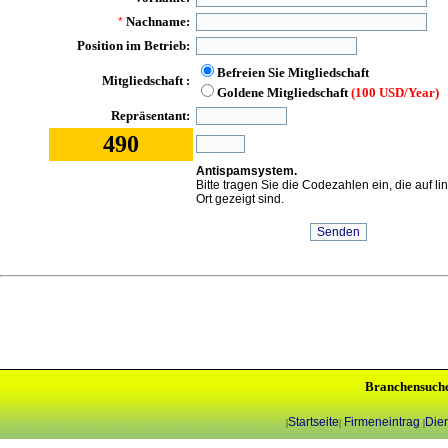
Nachname:
*
Position im Betrieb:
Befreien Sie Mitgliedschaft
Mitgliedschaft :
Goldene Mitgliedschaft
(100 USD/Year)
Repräsentant:
490
Antispamsystem.
Bitte tragen Sie die Codezahlen ein, die auf l
Ort gezeigt sind.
Branchensuch
Startseite
Firmeneintrag
Dien
|
|
|