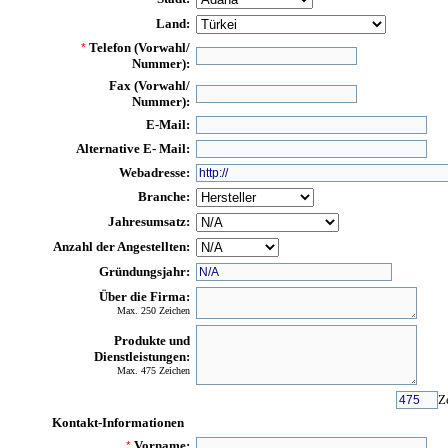
Land:
Telefon (Vorwahl/
*
Nummer):
Fax (Vorwahl/
Nummer):
E-Mail:
Alternative E- Mail:
Webadresse:
Branche:
Jahresumsatz:
Anzahl der Angestellten:
Gründungsjahr:
Über die Firma:
Max. 250 Zeichen
Produkte und
Dienstleistungen:
Max. 475 Zeichen
Z
Kontakt-Informationen
Vorname:
*