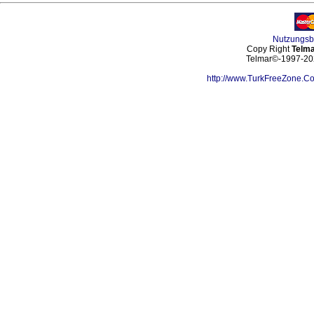
Nutzungs
Copy Right
Telma
Telmar©-1997-202
http://www.TurkFreeZone.C