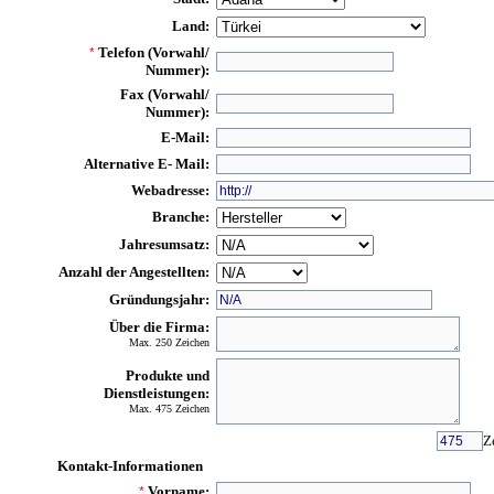
Land:
Telefon (Vorwahl/
*
Nummer):
Fax (Vorwahl/
Nummer):
E-Mail:
Alternative E- Mail:
Webadresse:
Branche:
Jahresumsatz:
Anzahl der Angestellten:
Gründungsjahr:
Über die Firma:
Max. 250 Zeichen
Produkte und
Dienstleistungen:
Max. 475 Zeichen
Z
Kontakt-Informationen
Vorname:
*