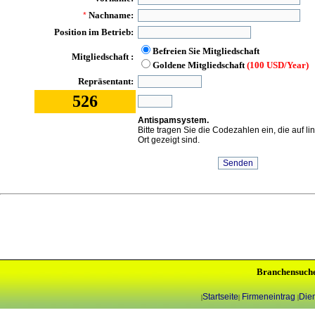
Nachname:
*
Position im Betrieb:
Befreien Sie Mitgliedschaft
Mitgliedschaft :
Goldene Mitgliedschaft
(100 USD/Year)
Repräsentant:
526
Antispamsystem.
Bitte tragen Sie die Codezahlen ein, die auf l
Ort gezeigt sind.
Branchensuch
Startseite
Firmeneintrag
Dien
|
|
|