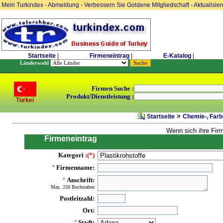
Mein Turkindex
-
Abmeldung
-
Verbessern Sie Goldene Mitgliedschaft
-
Aktualisie
Startseite
|
Firmeneintrag
|
E-Katalog
|
Länderwahl
Firmen Suche :
Produkt/Dienstleistung :
Türkei
>
Startseite
Chemie-, Farbs
Wenn sich ihre Fir
Firmeneintrag
Kategori :
(*)
Firmenname:
*
Anschrift:
*
Max. 250 Buchstaben
Postleitzahl:
Ort:
Stadt:
*