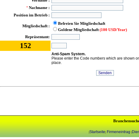
Vorname :
*
Nachname :
*
Position im Betrieb :
Befreien Sie Mitgliedschaft
Mitgliedschaft :
Goldene Mitgliedschaft
(100 USD/Year)
Repräsentant:
152
Anti-Spam System.
Please enter the Code numbers which are shown on 
place.
Branchensuch
Startseite
Firmeneintrag
Dien
|
|
|