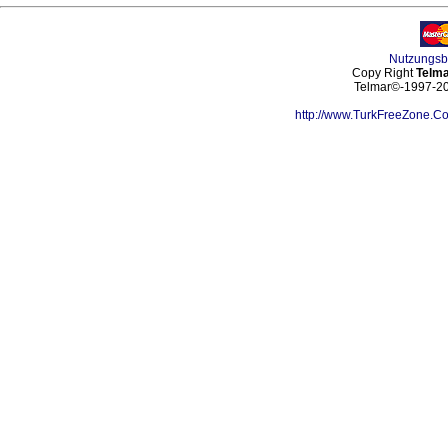
Nutzungs
Copy Right
Telma
Telmar©-1997-202
http://www.TurkFreeZone.C