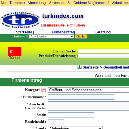
Mein Turkindex
-
Abmeldung
-
Verbessern Sie Goldene Mitgliedschaft
-
Aktualisie
Startseite
|
Firmeneintrag
|
E-Katalog
|
Länderwahl
Firmen Suche :
Produkt/Dienstleistung :
Türkei
>
Startseite
Gesundheit und
Wenn sich Ihre Firma
Firmeneintrag
Kategori :
(*)
Firmenname :
*
Anschrift :
*
Max. 250 Zeichen
Stadt:
*
Postleitzahl :
Land :
*