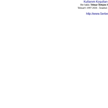
Kullanım Koşulları
Her hakkı
Telmar İletişim H
Telmar©-1997-2026 - İstanbul
http://www.Serb