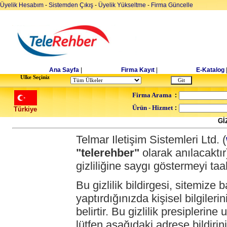
Üyelik Hesabım
-
Sistemden Çıkış
-
Üyelik Yükseltme
-
Firma Güncelle
Ana Sayfa
|
Firma Kayıt
|
E-Katalog
Ulke Seçiniz
Firma Arama
:
Ürün - Hizmet
:
Türkiye
Gİ
Telmar Iletişim Sistemleri Ltd. (
"telerehber"
olarak anılacaktır)
gizliliğine saygı göstermeyi ta
Bu gizlilik bildirgesi, sitemiz
yaptırdığınızda kişisel bilgileri
belirtir. Bu gizlilik presipler
lütfen aşağıdaki adrese bildirini