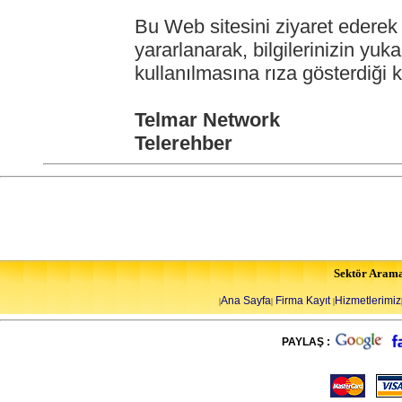
Bu Web sitesini ziyaret ederek 
yararlanarak, bilgilerinizin yuka
kullanılmasına rıza gösterdiği ka
Telmar Network
Telerehber
Sektör Aram
Ana Sayfa
Firma Kayıt
Hizmetlerimiz
|
|
|
PAYLAŞ :