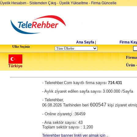
Üyelik Hesabım
-
Sistemden Çıkış
-
Üyelik Yükseltme
-
Firma Güncelle
Ana Sayfa
|
Firma Kay
Ulke Seçiniz
Firma
Ürün 
Türkiye
- Telerehber.Com kayıtlı firma sayısı
714.431
- Aylık ziyaret edilen sayfa sayısı 3.000.000 /Sayfa
- Telerehber,
600547
06.08.2026 Tarihinden beri
kişi ziyaret etmiş
- Online ziyaretçi :36459
- Ana sektör sayısı: 43
Toplam sektör sayısı : 1.200
Telerehber banner linkli yer almak için ..