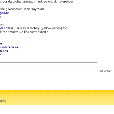
ıyor da global aramada Turkiye olarak Telerehber
ke ( Rehberleri )sarı sayfaları
ages.be
l
com
(Business directory (yellow pages) for
bel.com
ak tanıtmakta ve link vermektedir.
ie
edishtrade.se
der.dk
h
Text Linkler
rdım
|