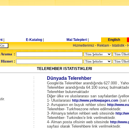
ıt
|
E-Katalog
|
Mal Talepleri
|
English
Hizmetlerimiz
-
Reklam
-
Istatistik
-
H
 Arama
:
- Hizmet
:
TELEREHBER ISTATISTIKLERI
:
Dünyada Telerehber
:
Google'da Telerehber arandığında 627.000 , Yahoo
:
Telerehber arandığında 64.100 sonuç bulmaktadır. 
:
Telerehber bulunmaktadır
:
Diğer ülke ve uluslararası sarı sayfalardan (yellow
:
tir.
1- Uluslararasi
(sari 
http://www.yellowpages.com
:
2- Avrupanın en buyuk rehber sitesi
http://www.e
:
Telerehber- Turkfreezone refere edilmektedir.
:
3- Almanya telefon rehberi web sitesinde
http://
:
Telerehber- Turkindex'e link verilmektedir.
:
4- Alman posta ofisinin web sitesinde
:
http://www.
:
sayfasi olarak Telerehbere link verilmektedir.