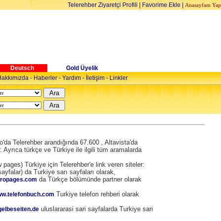
Telerehber Ziyaretçi Profili
|
Favorime Ekle
|
Anasayfam Yap
Deutsch
Gold Üyelik
akkımızda
-
Haberler
-
Yardım
-
İletişim
-
Linkler
'da Telerehber arandığında 67.600 , Altavista'da
Ayrıca türkçe ve Türkiye ile ilgili tüm aramalarda
 pages) Türkiye için Telerehber'e link veren siteler:
sayfalar) da Turkiye sarı sayfaları olarak,
da Türkçe bölümünde partner olarak
uropages.com
Turkiye telefon rehberi olarak
www.telefonbuch.com
uluslararasi sari sayfalarda Turkiye sari
gelbeseiten.de