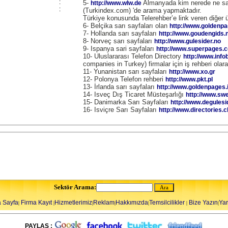
:
5-
Almanyada kim nerede ne sat
http://www.wlw.de
:
(Turkindex.com) 'de arama yapmaktadır.
Türkiye konusunda Telerehber’e link veren diğer ül
6- Belçika sarı sayfaları olan
http://www.goldenp
7- Hollanda sarı sayfaları
http://www.goudengids.n
8- Norveç sarı sayfaları
http://www.gulesider.no
9- Ispanya sari sayfaları
http://www.superpages.
10- Uluslararası Telefon Directory
http://www.info
companies in Turkey) firmalar için iş rehberi olar
11- Yunanistan sarı sayfaları
http://www.xo.gr
12- Polonya Telefon rehberi
http://www.pkt.pl
13- İrlanda sarı sayfaları
http://www.goldenpages.
14- Isveç Dış Ticaret Müsteşarlığı
http://www.sw
15- Danimarka Sarı Sayfaları
http://www.degulesi
16- Isviçre Sarı Sayfaları
http://www.directories.c
Sektör Arama:
 Sayfa
Firma Kayıt
Hizmetlerimiz
Reklam
Hakkımızda
Temsilcilikler
Bize Yazın
Ya
|
|
|
|
|
|
|
PAYLAŞ :