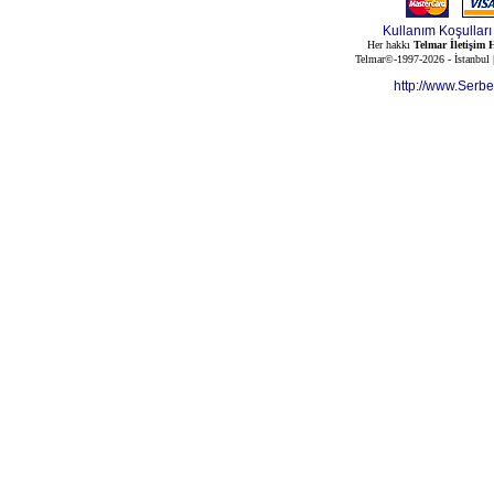
Kullanım Koşulları
Her hakkı
Telmar İletişim H
Telmar©-1997-2026 - İstanbul
http://www.Serb