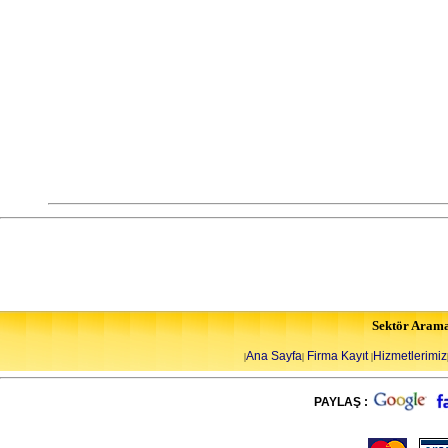
Sektör Aram
Ana Sayfa
Firma Kayıt
Hizmetlerimiz
|
|
|
PAYLAŞ :