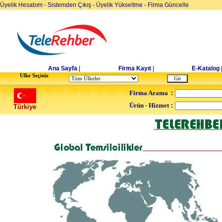
Üyelik Hesabım
-
Sistemden Çıkış
-
Üyelik Yükseltme
-
Firma Güncelle
Ana Sayfa
|
Firma Kayıt
|
E-Katalog
Ulke Seçiniz
Firma Arama
:
Ürün - Hizmet
:
Türkiye