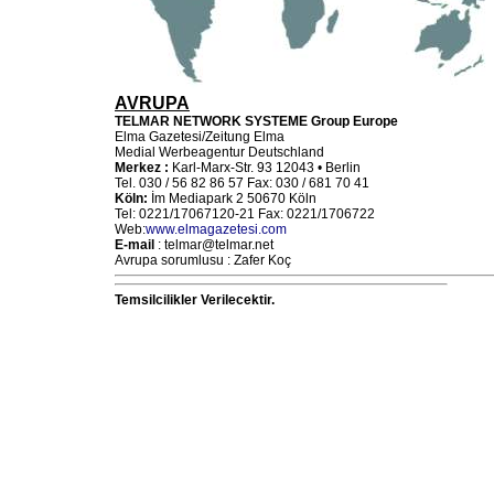
AVRUPA
TELMAR NETWORK SYSTEME Group Europe
Elma Gazetesi/Zeitung Elma
Medial Werbeagentur Deutschland
Merkez :
Karl-Marx-Str. 93 12043 • Berlin
Tel. 030 / 56 82 86 57 Fax: 030 / 681 70 41
Köln:
İm Mediapark 2 50670 Köln
Tel: 0221/17067120-21 Fax: 0221/1706722
Web:
www.elmagazetesi.com
E-mail
: telmar@telmar.net
Avrupa sorumlusu : Zafer Koç
Temsilcilikler Verilecektir.