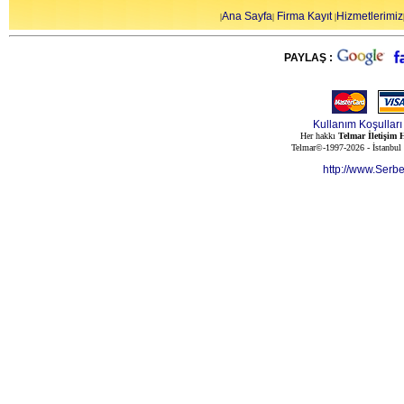
Ana Sayfa
Firma Kayıt
Hizmetlerimiz
|
|
|
PAYLAŞ :
Kullanım Koşulları
Her hakkı
Telmar İletişim H
Telmar©-1997-2026 - İstanbul
http://www.Serb