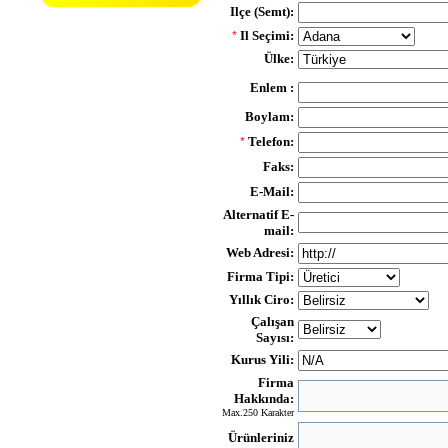
Ilçe (Semt):
Il Seçimi:
*
Ülke:
Enlem :
Boylam:
Telefon:
*
Faks:
E-Mail:
Alternatif E-
mail:
Web Adresi:
Firma Tipi:
Yıllık Ciro:
Çalışan
Sayısı:
Kurus Yili:
Firma
Hakkında:
Max.250 Karakter
Ürünleriniz