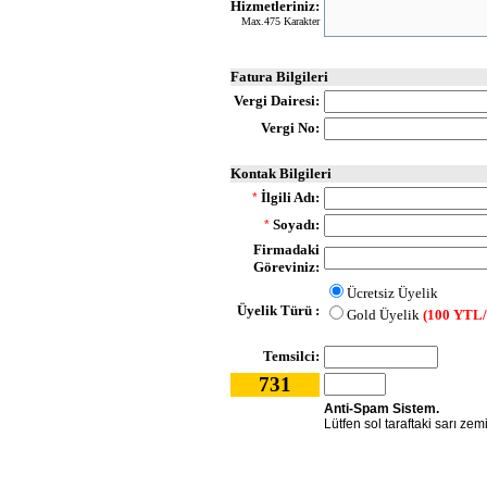
Hizmetleriniz:
Max.475 Karakter
Fatura Bilgileri
Vergi Dairesi:
Vergi No:
Kontak Bilgileri
İlgili Adı:
*
Soyadı:
*
Firmadaki
Göreviniz:
Ücretsiz Üyelik
Üyelik Türü :
Gold Üyelik
(100 YTL/
Temsilci:
731
Anti-Spam Sistem.
Lütfen sol taraftaki sarı zem