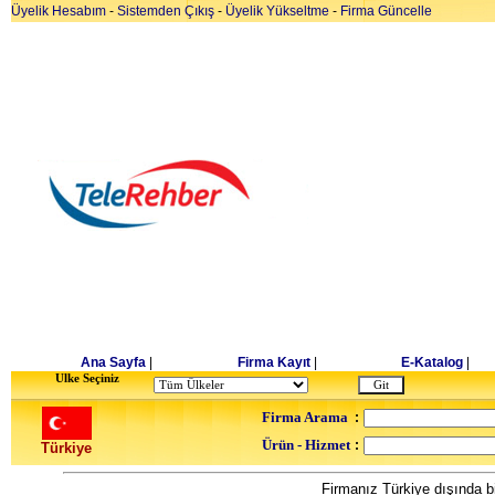
Üyelik Hesabım
-
Sistemden Çıkış
-
Üyelik Yükseltme
-
Firma Güncelle
Ana Sayfa
|
Firma Kayıt
|
E-Katalog
|
Ulke Seçiniz
Firma Arama
:
Ürün - Hizmet
:
Türkiye
Firmanız Türkiye dışında bi