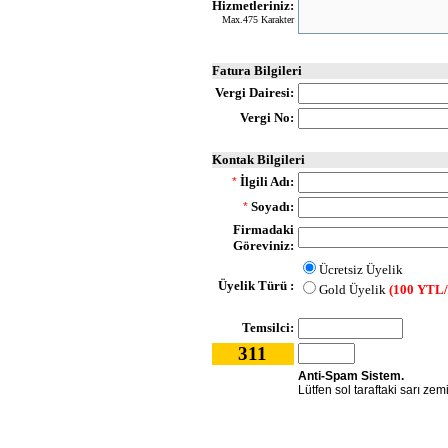
Hizmetleriniz:
Max.475 Karakter
Fatura Bilgileri
Vergi Dairesi:
Vergi No:
Kontak Bilgileri
İlgili Adı:
*
Soyadı:
*
Firmadaki
Göreviniz:
Ücretsiz Üyelik
Üyelik Türü :
Gold Üyelik
(100 YTL/
Temsilci:
311
Anti-Spam Sistem.
Lütfen sol taraftaki sarı zem