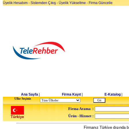
Üyelik Hesabım
-
Sistemden Çıkış
-
Üyelik Yükseltme
-
Firma Güncelle
Ana Sayfa
|
Firma Kayıt
|
E-Katalog
|
Ulke Seçiniz
Firma Arama
:
Ürün - Hizmet
:
Türkiye
Firmanız Türkiye dışında bi