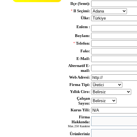
Ilçe (Semt):
Il Seçimi:
*
Ülke:
Enlem :
Boylam:
Telefon:
*
Faks:
E-Mail:
Alternatif E-
mail:
Web Adresi:
Firma Tipi:
Yıllık Ciro:
Çalışan
Sayısı:
Kurus Yili:
Firma
Hakkında:
Max.250 Karakter
Ürünleriniz