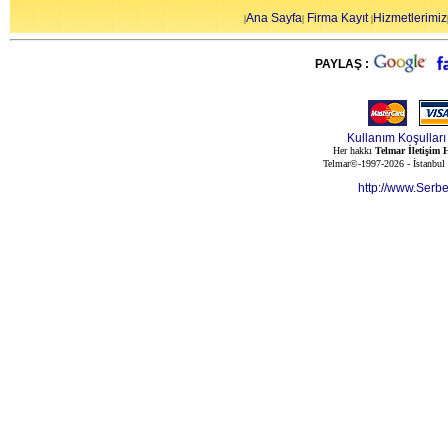
Ana Sayfa
Firma Kayıt
Hizmetlerimiz
|
|
|
PAYLAŞ :
Kullanım Koşulları
Her hakkı
Telmar İletişim H
Telmar©-1997-2026 - İstanbul
http://www.Serb