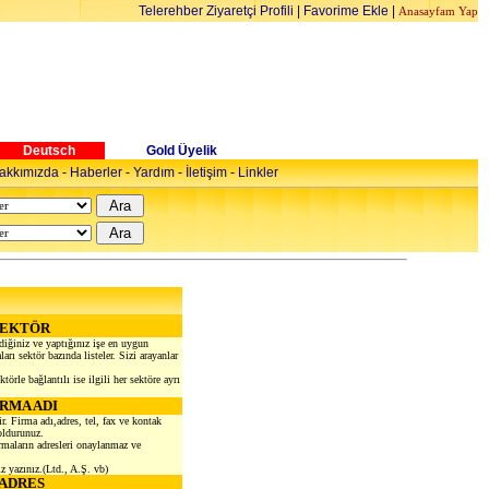
Telerehber Ziyaretçi Profili
|
Favorime Ekle
|
Anasayfam Yap
Deutsch
Gold Üyelik
akkımızda
-
Haberler
-
Yardım
-
İletişim
-
Linkler
SEKTÖR
diğiniz ve yaptığınız işe en uygun
arı sektör bazında listeler. Sizi arayanlar
törle bağlantılı ise ilgili her sektöre ayrı
İRMA ADI
ir. Firma adı,adres, tel, fax ve kontak
oldurunuz.
irmaların adresleri onaylanmaz ve
z yazınız.(Ltd., A.Ş. vb)
ADRES