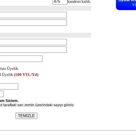
karakter kaldı.
tsiz Üyelik
d Üyelik
(100 YTL/Yıl)
am Sistem.
l taraftaki sarı zemin üzerindeki sayıyı giriniz