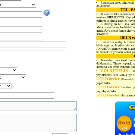
Firmanızın adres bilgilerini
doldurunuz.
TEL- F
Telefon ve faks numaralarını
telefonu GİRMEYİNİZ. Cep telef
edilmez ve firma adresleri yayı
Kullandığınız bir E-mail adr
Mesaj sisteminden faydalabilmen
gerekir.Üye mesaj formu size yen
kazandırır.
ÜRÜN v
Firmanızın verdiği hizmetler
bölüme girilen bilgiler ürün ve 
ANAHTAR kelimeleriniz olacakt
bulunmak istiyorsanız onları ya
Telerehber firma kayıt formu
doldurmanız, Ticaret yapmak içi
kuruluşa sizi tercih etmesini sağ
GOLD ÜYELİK :
Fir
yayınlanması için GOLD üye ol
GOLD üyeler
10 ürünlük e
yapabilirler.
GOLD üyeler
firmaları il
yayınlayabilirler.
GOLD üyeler
tüm arama ve