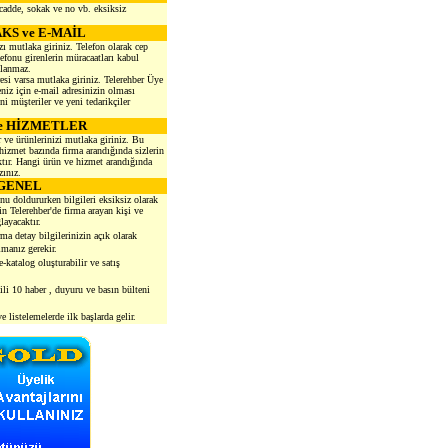
 cadde, sokak ve no vb. eksiksiz
AKS ve E-MAİL
zı mutlaka giriniz. Telefon olarak cep
onu girenlerin müracaatları kabul
nlanmaz.
esi varsa mutlaka giriniz. Telerehber Üye
iz için e-mail adresinizin olması
i müşteriler ve yeni tedarikçiler
e HİZMETLER
 ve ürünlerinizi mutlaka giriniz. Bu
hizmet bazında firma arandığında sizlerin
ır. Hangi ürün ve hizmet arandığında
zınız.
GENEL
nu doldururken bilgileri eksiksiz olarak
n Telerehber'de firma arayan kişi ve
layacaktır.
ma detay bilgilerinizin açık olarak
manız gerekir.
-katalog oluşturabilir ve satış
gili 10 haber , duyuru ve basın bülteni
 listelemelerde ilk başlarda gelir.