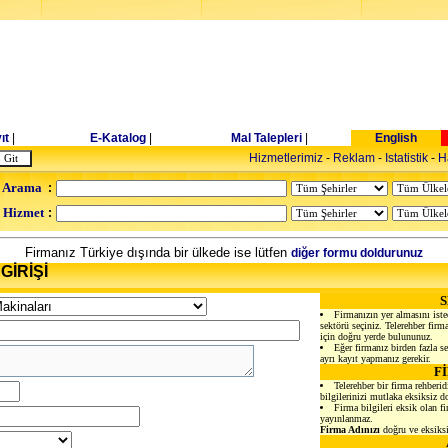
ıt
|
E-Katalog
|
Mal Talepleri
|
English
Hizmetlerimiz
-
Reklam
-
Istatistik
-
H
 Arama
:
- Hizmet
:
Firmanız Türkiye dışında bir ülkede ise lütfen
diğer formu doldurunuz
GİRİŞİ
Firmanızın yer almasını iste
sektörü seçiniz. Telerehber firmal
için doğru yerde bulununuz.
Eğer firmanız birden fazla sek
ayrı kayıt yapmanız gerekir.
F
Telerehber bir firma rehberid
bilgilerinizi mutlaka eksiksiz d
Firma bilgileri eksik olan f
yayınlanmaz.
Firma Adınızı
doğru ve eksiksi