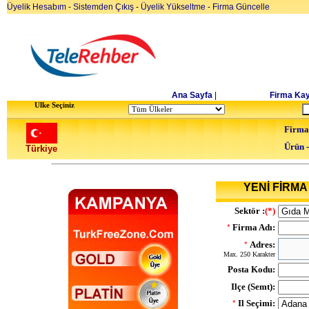
Üyelik Hesabım
-
Sistemden Çıkış
-
Üyelik Yükseltme
-
Firma Güncelle
Ana Sayfa
|
Firma Kay
Ulke Seçiniz
Firma
Ürün 
Türkiye
YENİ FİRMA 
Sektör :
(*)
Firma Adı:
*
Adres:
*
Max. 250 Karakter
Posta Kodu:
Ilçe (Semt):
Il Seçimi:
*