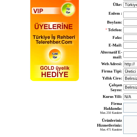
Ülke:
Enlem :
Boylam:
Telefon:
*
Faks:
E-Mail:
Alternatif E-
mail:
Web Adresi:
Firma Tipi:
Yıllık Ciro:
Çalışan
Sayısı:
Kurus Yili:
Firma
Hakkında:
Max.250 Karakter
Ürünleriniz
Hizmetleriniz:
Max.475 Karakter