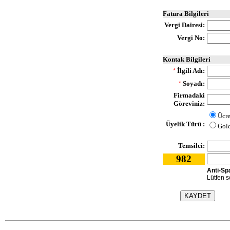
Fatura Bilgileri
Vergi Dairesi:
Vergi No:
Kontak Bilgileri
İlgili Adı:
*
Soyadı:
*
Firmadaki
Göreviniz:
Ücre
Üyelik Türü :
Gol
Temsilci:
982
Anti-Sp
Lütfen so