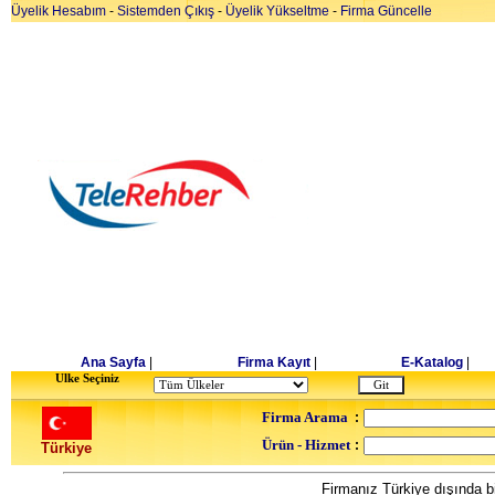
Üyelik Hesabım
-
Sistemden Çıkış
-
Üyelik Yükseltme
-
Firma Güncelle
Ana Sayfa
|
Firma Kayıt
|
E-Katalog
|
Ulke Seçiniz
Firma Arama
:
Ürün - Hizmet
:
Türkiye
Firmanız Türkiye dışında bi