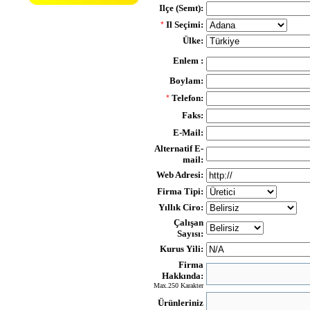
Ilçe (Semt):
Il Seçimi:
*
Ülke:
Enlem :
Boylam:
Telefon:
*
Faks:
E-Mail:
Alternatif E-
mail:
Web Adresi:
Firma Tipi:
Yıllık Ciro:
Çalışan
Sayısı:
Kurus Yili:
Firma
Hakkında:
Max.250 Karakter
Ürünleriniz