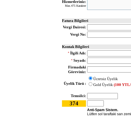
Hizmetleriniz:
Max.475 Karakter
Fatura Bilgileri
Vergi Dairesi:
Vergi No:
Kontak Bilgileri
İlgili Adı:
*
Soyadı:
*
Firmadaki
Göreviniz:
Ücretsiz Üyelik
Üyelik Türü :
Gold Üyelik
(100 YTL/
Temsilci:
374
Anti-Spam Sistem.
Lütfen sol taraftaki sarı zem