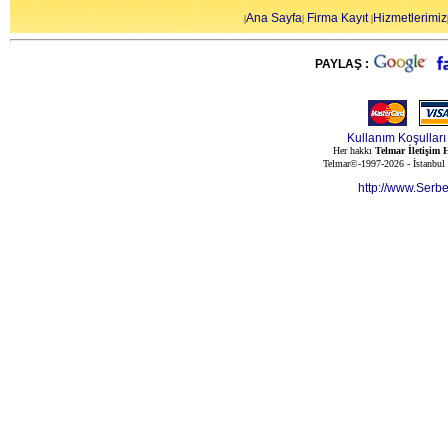
Ana Sayfa
Firma Kayıt
Hizmetlerimiz
|
|
|
PAYLAŞ :
Kullanım Koşulları
Her hakkı
Telmar İletişim H
Telmar©-1997-2026 - İstanbul
http://www.Serb