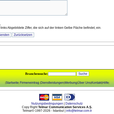
.
 links Abgebildete Ziffer, die sich auf der linken Gelbe Fläche befindet, ein.
Branchensuche:
Startseite
Firmeneintrag
Dienstleistungen
Werbung
Über Uns
Kontakt
Hilfe
|
|
|
|
|
|
|
|
Nutzungsbedingungen
|
Datenschutz
Copy Right
Telmar Communication Services A.Ş.
Telmar©-1997-2026 - İstanbul |
info@telmar.com.tr