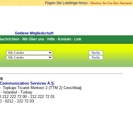
Fügen Sie Lieblinge hinzu
-
Machen Sie Usa Ihre Startseite
Goldene Mitgliedschaft
Nachrichten
Wir Über uns
Hilfe
Kontakt
Link
-
-
-
-
ft
 Communication Services A.Ş.
: Topkapı Ticaret Merkezi 2 (TTM 2) Cevizlibağ
- Istanbul - Turkey
0 212 222 72 00 - 212 222 72 01
0 - 0212 - 222 72 03