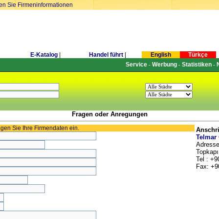
ren Sie Firmeninformationen
E-Katalog
|
Handel führt
|
English
Türkçe
Service
Werbung
Statistiken
-
-
-
Fragen oder Anregungen
ragen Sie Ihre Firmendaten ein.
Anschri
Telmar
Adresse
Topkapı 
Tel : +9
Fax: +9