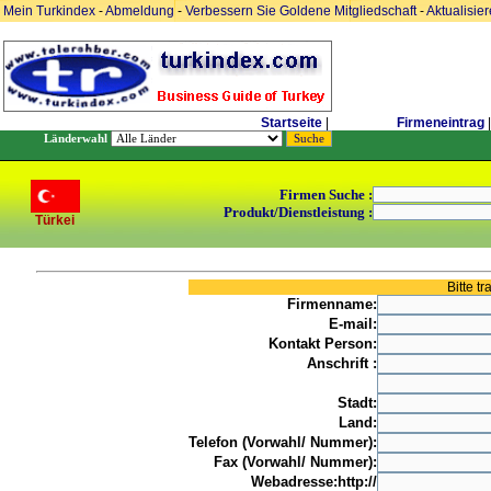
Mein Turkindex
-
Abmeldung
-
Verbessern Sie Goldene Mitgliedschaft
-
Aktualisie
Startseite
|
Firmeneintrag
|
Länderwahl
Firmen Suche :
Produkt/Dienstleistung :
Türkei
Bitte t
Firmenname:
E-mail:
Kontakt Person:
Anschrift :
Stadt:
Land:
Telefon (Vorwahl/ Nummer):
Fax (Vorwahl/ Nummer):
Webadresse:http://