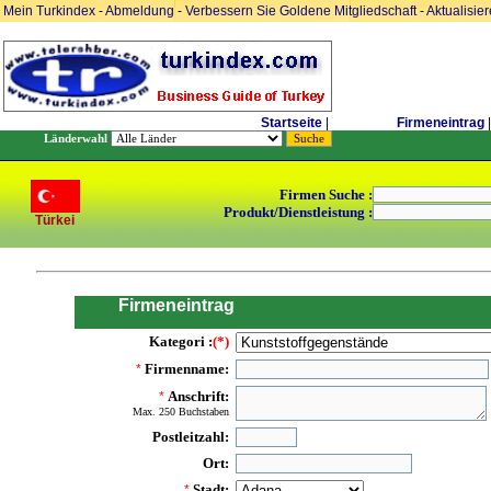
Mein Turkindex
-
Abmeldung
-
Verbessern Sie Goldene Mitgliedschaft
-
Aktualisie
Startseite
|
Firmeneintrag
|
Länderwahl
Firmen Suche :
Produkt/Dienstleistung :
Türkei
Firmeneintrag
Kategori :
(*)
Firmenname:
*
Anschrift:
*
Max. 250 Buchstaben
Postleitzahl:
Ort:
Stadt:
*