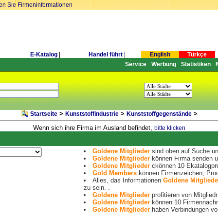
ren Sie Firmeninformationen
E-Katalog
|
Handel führt
|
English
Türkçe
Service
Werbung
Statistiken
-
-
-
>
>
>
Startseite
Kunststoffindustrie
Kunststoffgegenstände
Wenn sich ihre Firma im Ausland befindet,
bitte klicken
Goldene Mitglieder
sind oben auf Suche und
Goldene Mitglieder
können Firma senden un
Goldene Mitglieder
ckönnen 10 Ekatalogpro
Gold Members
können Firmenzeichen, Prod
Alles, das Informationen
Goldene Mitgliede
zu sein. .
Goldene Mitglieder
profitieren von Mitglied
Goldene Mitglieder
können 10 Firmennachri
Goldene Mitglieder
haben Verbindungen von