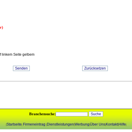
r)
uf linkem Seite gelbem
Branchensuche:
Startseite
Firmeneintrag
Dienstleistungen
Werbung
Über Uns
Kontakt
Hilfe
|
|
|
|
|
|
|
|